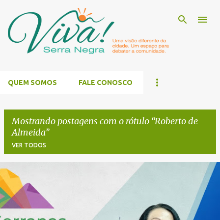
Pular para o conteúdo principal
QUEM SOMOS
FALE CONOSCO
Mostrando postagens com o rótulo
Roberto de
Almeida
VER TODOS
P
o
s
t