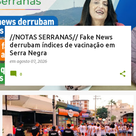
a
g
e
n
//NOTAS SERRANAS// Fake News
s
derrubam índices de vacinação em
Serra Negra
em
agosto 07, 2026
0