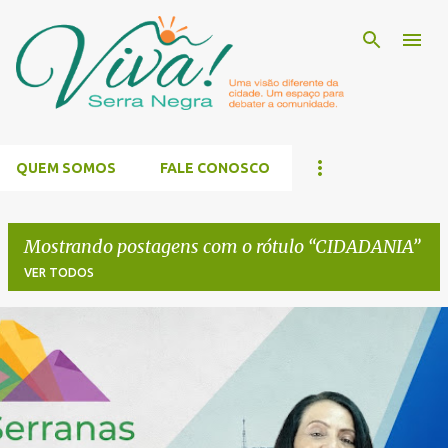
Pular para o conteúdo principal
QUEM SOMOS
FALE CONOSCO
Mostrando postagens com o rótulo
CIDADANIA
VER TODOS
P
o
s
t