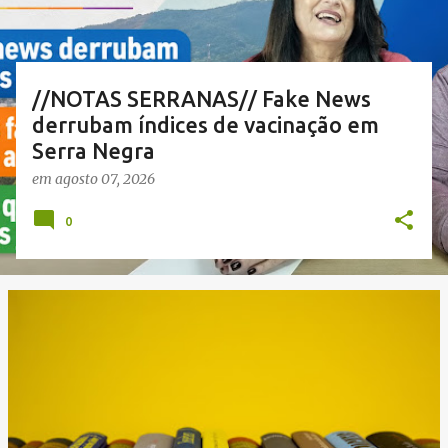
a
g
e
n
//NOTAS SERRANAS// Fake News
s
derrubam índices de vacinação em
Serra Negra
em
agosto 07, 2026
0