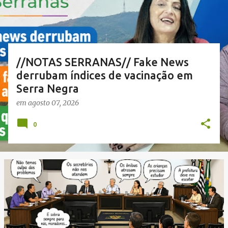
a
g
e
n
//NOTAS SERRANAS// Fake News
s
derrubam índices de vacinação em
Serra Negra
em
agosto 07, 2026
0