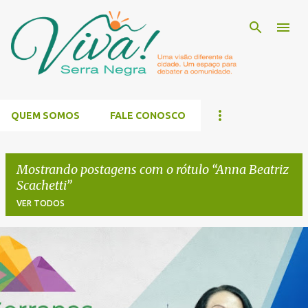
Pular para o conteúdo principal
QUEM SOMOS
FALE CONOSCO
Mostrando postagens com o rótulo
Anna Beatriz
Scachetti
VER TODOS
P
o
s
t