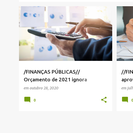
FINANÇAS SERRA NEGRA
+
2
CONT
/FINANÇAS PÚBLICAS//
//FI
Orçamento de 2021 ignora
apro
pandemia e prevê aumento de
201
em
outubro 28, 2020
em
jul
receita
0