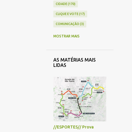
CIDADE
170
CLIQUE E VOTE
17
COMUNICAÇÃO
3
COMÉRCIO
41
MOSTRAR MAIS
CONTAS PÚBLICAS
4
CRÔNICA
33
AS MATÉRIAS MAIS
CULTURA
43
LIDAS
ECONOMIA
26
EDUCAÇÃO
71
ENQUETE
5
ENTREVISTA
13
ESPECIAL
7
ESPORTE
33
//ESPORTES// Prova