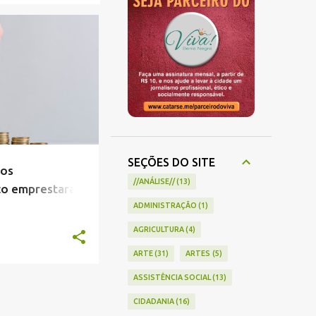
+
2
SEÇÕES DO SITE
os
//ANÁLISE//
13
o emprestaram
anos
ADMINISTRAÇÃO
1
AGRICULTURA
4
ARTE
31
ARTES
5
ASSISTÊNCIA SOCIAL
13
CIDADANIA
16