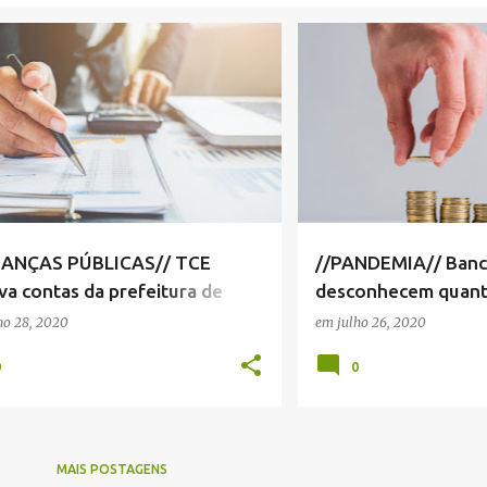
AS PREFEITURA SERRA NEGRA
+
3
FINANÇAS SERRA NEGRA
NANÇAS PÚBLICAS// TCE
//PANDEMIA// Banc
va contas da prefeitura de
desconhecem quant
8
a empresários serr
ho 28, 2020
em
julho 26, 2020
0
0
MAIS POSTAGENS