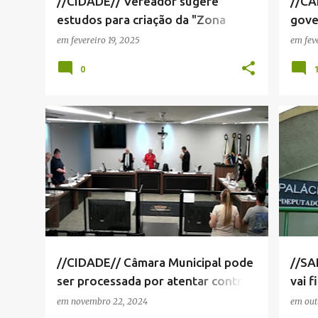
//CIDADE// Vereador sugere
//CA
estudos para criação da "Zona
gove
Azul" no Centro
info
em
fevereiro 19, 2025
em
fev
0
ADI CÂMARA MUNICIPAL DE SERRA NEGRA
+
3
CÂMAR
//CIDADE// Câmara Municipal pode
//SA
ser processada por atentar contra
vai f
laicidade do Estado
202
em
novembro 22, 2024
em
out