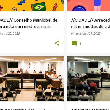
DADE// Conselho Municipal de
//CIDADE// Arrecad
ura está em reestruturação. É o
mil em multas de trâ
diz a prefeitura à Câmara
usada para uniform
ereiro 25, 2025
em
fevereiro 23, 2025
1
1
 BEATRIZ SCACHETTI
+
4
ANNA BEATRIZ SCACHETTI