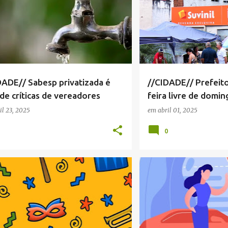
DADE// Sabesp privatizada é
//CIDADE// Prefeito
de críticas de vereadores
feira livre de domin
está
il 23, 2025
em
abril 01, 2025
1
0
BÁRBARA MAGALDI
+
4
CÂMARA MUNICIPAL SERRA 