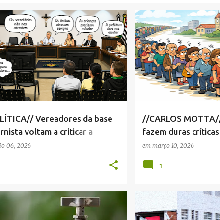
BÁRBARA MAGALDI
+
7
CÂMARA MUNICIPAL SERRA 
LÍTICA// Vereadores da base
//CARLOS MOTTA//
nista voltam a criticar a
fazem duras críticas
nistração Chedid
municipais
o 06, 2026
em
março 10, 2026
0
1
A MUNICIPAL SERRA NEGRA
+
3
CÂMARA MUNICIPAL SERRA 