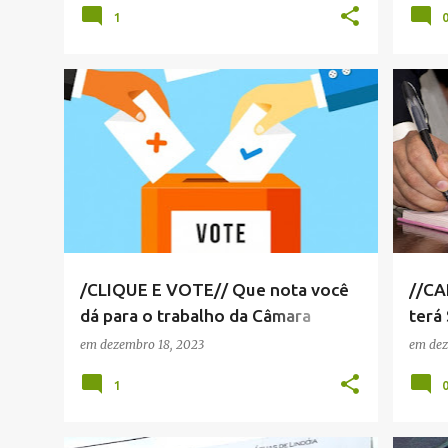
1
CÂMARA MUNICIPAL SERRA NEGRA
ENQUETE
CÂMAR
NOTÍCIAS SERRA NEGRA
+
VIVA! SERRA NEGRA
/CLIQUE E VOTE// Que nota você
//CA
dá para o trabalho da Câmara
terá 
Municipal de Serra Negra em 2023?
em 2
em
dezembro 18, 2023
em
dez
1