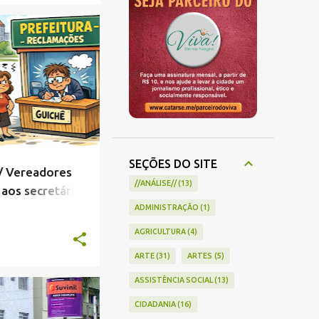
NEGRA
+
2
SEÇÕES DO SITE
 Vereadores
//ANÁLISE//
13
 aos secretários
ADMINISTRAÇÃO
1
AGRICULTURA
4
ARTE
31
ARTES
5
ASSISTÊNCIA SOCIAL
13
NEGRA
+
2
CIDADANIA
16