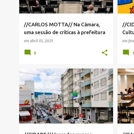
//CARLOS MOTTA// Na Câmara,
//CI
uma sessão de críticas à prefeitura
Cult
que 
em
abril 01, 2025
em
fev
0
CÂMARA MUNICIPAL SERRA NEGRA
+
3
ANNA