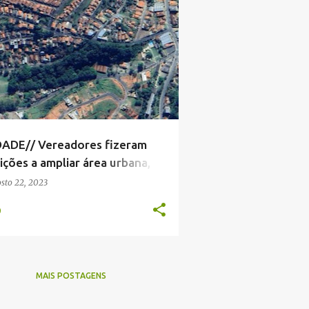
+
1
DADE// Vereadores fizeram
ições a ampliar área urbana,
votaram a favor
sto 22, 2023
0
MAIS POSTAGENS