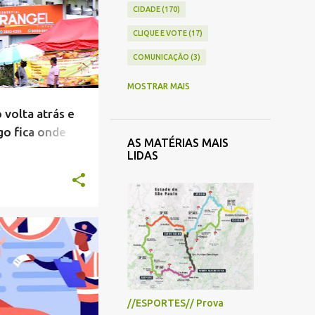
CIDADE
170
CLIQUE E VOTE
17
COMUNICAÇÃO
3
COMÉRCIO
41
MOSTRAR MAIS
CONTAS PÚBLICAS
4
 volta atrás e
CRÔNICA
33
go fica onde
AS MATÉRIAS MAIS
CULTURA
43
LIDAS
ECONOMIA
26
EDUCAÇÃO
71
ENQUETE
5
NEGRA
+
2
ENTREVISTA
13
ESPECIAL
7
ESPORTE
33
//ESPORTES// Prova