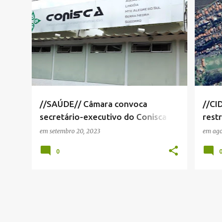
CÂMARA MUNICIPAL SERRA NEGRA
+
3
//SAÚDE// Câmara convoca
//CI
secretário-executivo do Conisca
restr
para esclarecer mudança no
mas 
em
setembro 20, 2023
em
ago
atendimento
0