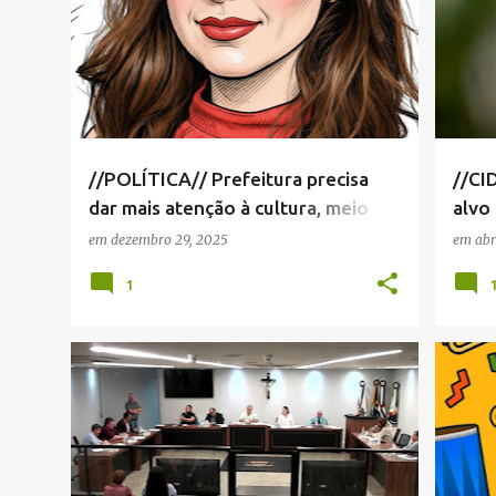
//POLÍTICA// Prefeitura precisa
//CI
dar mais atenção à cultura, meio
alvo 
ambiente e esporte, diz Anna
em
dezembro 29, 2025
em
abr
Beatriz
1
CÂMARA MUNICIPAL SERRA NEGRA
+
2
ANA 