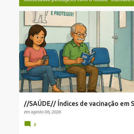
P
NOTÍCIAS SERRA NEGRA
SAÚDE SERRA NEGRA
VACINAÇÃO SE
o
s
t
a
g
e
n
s
//SAÚDE// Índices de vacinação em 
em
agosto 06, 2026
0