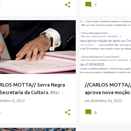
0
1
A MUNICIPAL SERRA NEGRA
+
3
CÂMARA MUNICIPAL SERRA 
RLOS MOTTA// Serra Negra
//CARLOS MOTTA//
Secretaria da Cultura. Mas só
aprova nova moção 
025.
"copia e cola"
embro 13, 2023
em
dezembro 04, 2023
0
0