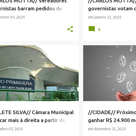
RLOS MOTTA// Vereadores
//CARLOS MOTTA//
rnistas barram pedidos de
governistas votam 
rmações à prefeitura
democratizar infor
ereiro 05, 2025
em
janeiro 21, 2025
1
0
A MUNICIPAL SERRA NEGRA
+
1
CÂMARA MUNICIPAL SERRA 
LETE SILVA// Câmara Municipal
//CIDADE// Próximo 
icar mais à direita a partir de
ganhar R$ 24.900 me
5
de vereadores será
ubro 07, 2024
em
dezembro 21, 2023
2025