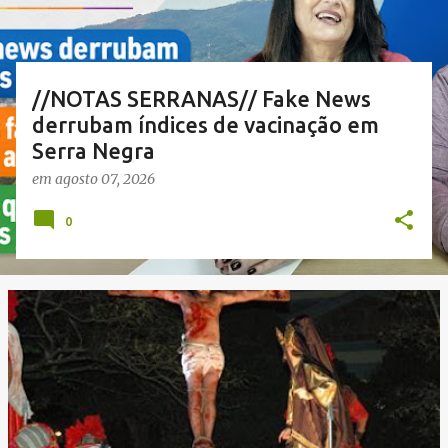
a
g
e
n
//NOTAS SERRANAS// Fake News
s
derrubam índices de vacinação em
Serra Negra
em
agosto 07, 2026
0