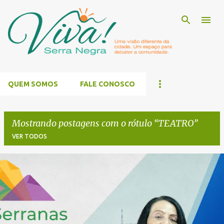
Pular para o conteúdo principal
QUEM SOMOS
FALE CONOSCO
Mostrando postagens com o rótulo
TEATRO
VER TODOS
P
o
s
t