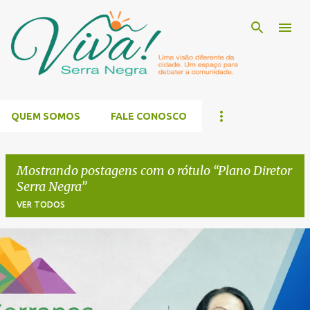
Pular para o conteúdo principal
QUEM SOMOS
FALE CONOSCO
Mostrando postagens com o rótulo
Plano Diretor
Serra Negra
VER TODOS
P
o
s
t