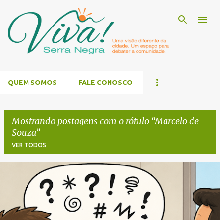
Pular para o conteúdo principal
QUEM SOMOS
FALE CONOSCO
Mostrando postagens com o rótulo
Marcelo de
Souza
VER TODOS
P
o
s
t