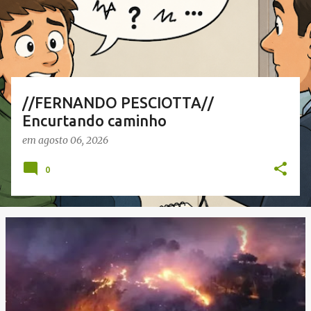
a
g
e
n
s
//FERNANDO PESCIOTTA//
Encurtando caminho
em
agosto 06, 2026
0