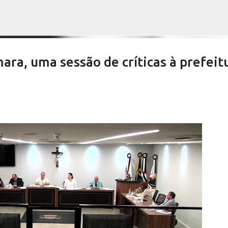
Pular para o conteúdo principal
a, uma sessão de críticas à prefeit
es devem aprovar por unanimidade
te do Orçamento
NOTÍCIAS SERRA NEGRA
SALETE SILVA
VIVA! SERRA NEGRA