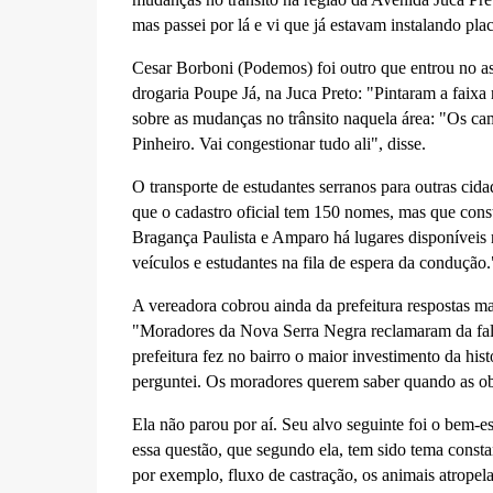
mas passei por lá e vi que já estavam instalando pla
Cesar Borboni (Podemos) foi outro que entrou no ass
drogaria Poupe Já, na Juca Preto: "Pintaram a faix
sobre as mudanças no trânsito naquela área: "Os ca
Pinheiro. Vai congestionar tudo ali", disse.
O transporte de estudantes serranos para outras cida
que o cadastro oficial tem 150 nomes, mas que const
Bragança Paulista e Amparo há lugares disponíveis n
veículos e estudantes na fila de espera da condução.
A vereadora cobrou ainda da prefeitura respostas m
"Moradores da Nova Serra Negra reclamaram da falta
prefeitura fez no bairro o maior investimento da hi
perguntei. Os moradores querem saber quando as obra
Ela não parou por aí. Seu alvo seguinte foi o bem-
essa questão, que segundo ela, tem sido tema consta
por exemplo, fluxo de castração, os animais atropel