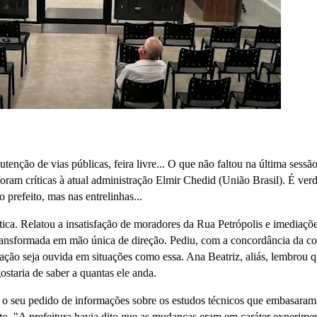
tenção de vias públicas, feira livre... O que não faltou na última sessã
oram críticas à atual administração Elmir Chedid (União Brasil). É ver
prefeito, mas nas entrelinhas...
ica. Relatou a insatisfação de moradores da Rua Petrópolis e imediaçõ
 transformada em mão única de direção. Pediu, com a concordância da co
ação seja ouvida em situações como essa. Ana Beatriz, aliás, lembrou 
staria de saber a quantas ele anda.
r o seu pedido de informações sobre os estudos técnicos que embasaram
to. "A prefeitura havia dito que as mudanças eram em caráter experimen