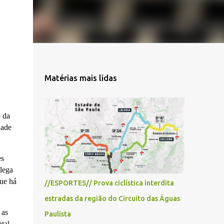
Matérias mais lidas
o da
dade
es
lega
que há
//ESPORTES// Prova ciclística interdita
estradas da região do Circuito das Águas
 as
Paulista
tal,