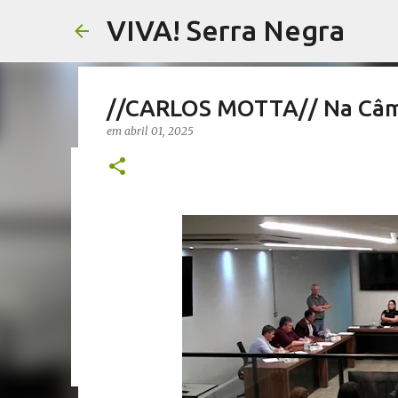
VIVA! Serra Negra
//CARLOS MOTTA// Na Câmar
em
abril 01, 2025
//SALETE SILVA// Vereador
proposta que dá a eles par
em
agosto 05, 2026
EMENDAS IMPOSITIVAS SERRA NEGRA
0