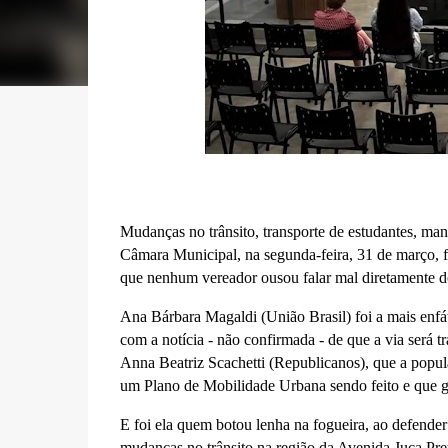
Mudanças no trânsito, transporte de estudantes, manu
Câmara Municipal, na segunda-feira, 31 de março, f
que nenhum vereador ousou falar mal diretamente do 
Ana Bárbara Magaldi (União Brasil) foi a mais enfát
com a notícia - não confirmada - de que a via será
Anna Beatriz Scachetti (Republicanos), que a popul
um Plano de Mobilidade Urbana sendo feito e que go
E foi ela quem botou lenha na fogueira, ao defende
mudanças no trânsito na região da Avenida Juca Pre