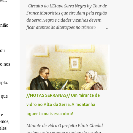
Circuito do L'Etape Serra Negra by Tour de
France Motoristas que circulam pela região
de Serra Negra e cidades vizinhas devem
inião
ficar atentos às alterações no trânsito
o
durante a manhã e início da tarde de
domingo, 28 de junho, em razão da
realização do L'Étape Serra Negra by Tour
mou
de France presented by Nubank.
Considerado o principal circuito de ciclismo
do nos
amador da América Latina, o evento reunirá
atletas de diferentes regiões do país e terá
mplo:
percursos passando pelos municípios de
Serra Negra, Amparo, Monte Alegre do Sul,
//NOTAS SERRANAS// Um mirante de
 que
Lindoia e Socorro. Para garantir a segurança
vidro no Alto da Serra. A montanha
dos participantes e do público, diversos
trechos de rodovias e estradas da região
aguenta mais essa obra?
re
serão interditados temporariamente ao
emos,
Mirante de vidro O prefeito Elmir Chedid
longo da prova. A largada será na Rua
eles
assinou esta semana a ordem de serviço