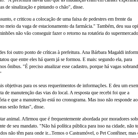
cas de sinalização e pintando o chão", disse.
unto, e criticou a colocação de uma faixa de pedestres em frente da
a no meio da vaga de estacionamento da farmácia." Também, deu sua op
minhões não vão conseguir fazer o retorno na rotatória do supermercad
des foi outro ponto de críticas à prefeitura. Ana Bárbara Magaldi infor
atou que entre eles há quem já se formou. E mais: segundo ela, para
os ônibus. "É preciso atualizar esse cadastro, porque há vagas sobran
"
ais objetivas para os seus requerimentos de informações. E deu um exe
 de manutenção das vias do local. A resposta que recebi foi que a
stória e que a manutenção está no cronograma. Mas isso não responde ao
s serão feitas", disse.
estar animal. Afirmou que é frequentemente abordada por moradores sob
nte de seu mandato. "Não há política pública para isso na cidade, não t
ados não têm para onde ir...Temos o Castramóvel, o Pet Contêiner, mas 