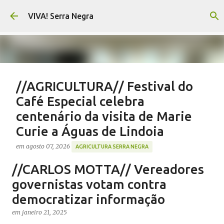
Pular para o conteúdo principal
VIVA! Serra Negra
//AGRICULTURA// Festival do
Café Especial celebra
centenário da visita de Marie
Curie a Águas de Lindoia
em
agosto 07, 2026
AGRICULTURA SERRA NEGRA
CAFÉ SERRA NEGRA
CAFEICULTURA SERRA NEGRA
//CARLOS MOTTA// Vereadores
FESTIVAL CAFÉ ÁGUAS DE LINDOIA
NOTÍCIAS SERRA NEGRA
governistas votam contra
VIVA! SERRA NEGRA
democratizar informação
0
em
janeiro 21, 2025