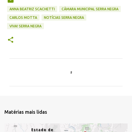
ANNA BEATRIZ SCACHETTI
CÂMARA MUNICIPAL SERRA NEGRA
CARLOS MOTTA
NOTÍCIAS SERRA NEGRA
VIVA! SERRA NEGRA
C
o
m
e
n
t
Matérias mais lidas
á
r