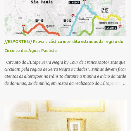
i
o
s
//ESPORTES// Prova ciclística interdita estradas da região do
Circuito das Águas Paulista
Circuito do L'Etape Serra Negra by Tour de France Motoristas que
circulam pela região de Serra Negra e cidades vizinhas devem ficar
atentos às alterações no trânsito durante a manhã e início da tarde
de domingo, 28 de junho, em razão da realização do L'Étape Serra
Negra by Tour de France presented by Nubank. Considerado o
principal circuito de ciclismo amador da América Latina, o evento
reunirá atletas de diferentes regiões do país e terá percursos
passando pelos municípios de Serra Negra, Amparo, Monte Alegre
do Sul, Lindoia e Socorro. Para garantir a segurança dos
participantes e do público, diversos trechos de rodovias e estradas