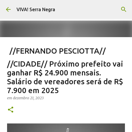
Pular para o conteúdo principal
VIVA! Serra Negra
//FERNANDO PESCIOTTA//
Encurtando caminho
//CIDADE// Próximo prefeito vai
em
agosto 06, 2026
FERNANDO PESCIOTTA
ganhar R$ 24.900 mensais.
NOTÍCIAS SERRA NEGRA
VIVA! SERRA NEGRA
Salário de vereadores será de R$
7.900 em 2025
0
em
dezembro 21, 2023