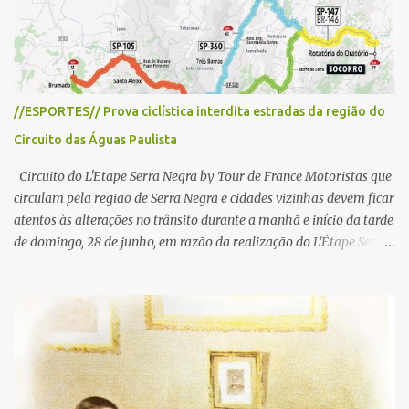
o
//ESPORTES// Prova ciclística interdita estradas da região do
Circuito das Águas Paulista
Circuito do L'Etape Serra Negra by Tour de France Motoristas que
circulam pela região de Serra Negra e cidades vizinhas devem ficar
atentos às alterações no trânsito durante a manhã e início da tarde
de domingo, 28 de junho, em razão da realização do L'Étape Serra
Negra by Tour de France presented by Nubank. Considerado o
principal circuito de ciclismo amador da América Latina, o evento
reunirá atletas de diferentes regiões do país e terá percursos
passando pelos municípios de Serra Negra, Amparo, Monte Alegre
do Sul, Lindoia e Socorro. Para garantir a segurança dos
participantes e do público, diversos trechos de rodovias e estradas
da região serão interditados temporariamente ao longo da prova.