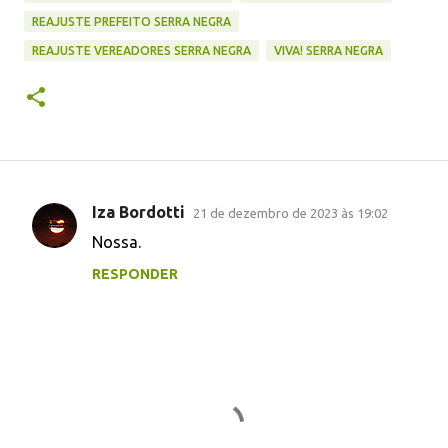
REAJUSTE PREFEITO SERRA NEGRA
REAJUSTE VEREADORES SERRA NEGRA
VIVA! SERRA NEGRA
Iza Bordotti
21 de dezembro de 2023 às 19:02
C
Nossa.
o
RESPONDER
m
e
n
t
á
r