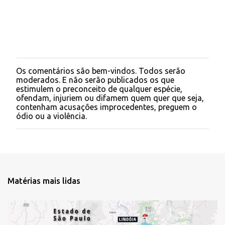
i
o
s
Os comentários são bem-vindos. Todos serão
P
moderados. E não serão publicados os que
o
estimulem o preconceito de qualquer espécie,
s
ofendam, injuriem ou difamem quem quer que seja,
t
contenham acusações improcedentes, preguem o
a
ódio ou a violência.
r
u
m
c
o
m
e
Matérias mais lidas
n
t
á
r
i