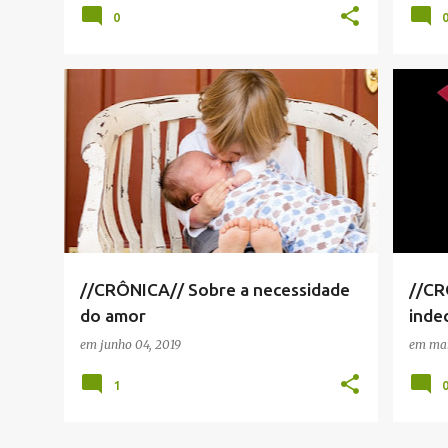
0
CRÔNICA
+
2
CRÔN
//CRÔNICA// Sobre a necessidade
//CR
do amor
inde
em
junho 04, 2019
em
mai
1