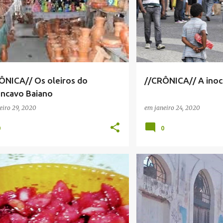
ÔNICA// Os oleiros do
//CRÔNICA// A inocê
ncavo Baiano
eiro 29, 2020
em
janeiro 24, 2020
0
0
ICA
+
1
CRÔNICA