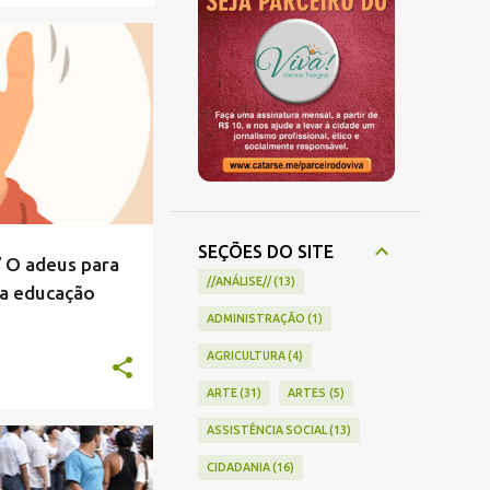
+
2
SEÇÕES DO SITE
 O adeus para
//ANÁLISE//
13
a educação
ADMINISTRAÇÃO
1
AGRICULTURA
4
ARTE
31
ARTES
5
ASSISTÊNCIA SOCIAL
13
+
1
CIDADANIA
16