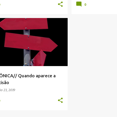
0
0
ICA
+
2
ÔNICA// Quando aparece a
cisão
o 23, 2019
0