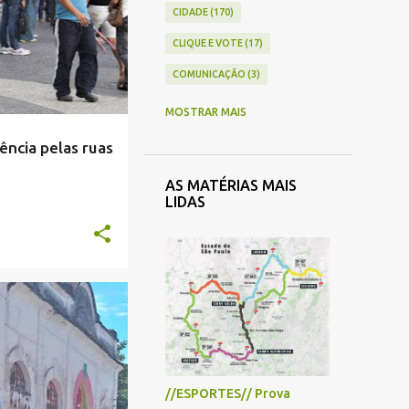
CIDADE
170
CLIQUE E VOTE
17
COMUNICAÇÃO
3
COMÉRCIO
41
MOSTRAR MAIS
CONTAS PÚBLICAS
4
ncia pelas ruas
CRÔNICA
33
AS MATÉRIAS MAIS
CULTURA
43
LIDAS
ECONOMIA
26
EDUCAÇÃO
71
ENQUETE
5
+
1
ENTREVISTA
13
ESPECIAL
7
ESPORTE
33
//ESPORTES// Prova