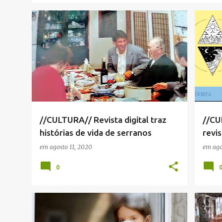
MARA ROSELAINE PINTO DA FONSECA
+
2
CULT
//CULTURA// Revista digital traz
//CU
histórias de vida de serranos
revis
histó
em
agosto 11, 2020
em
ago
0
FALA CIDADÃO!
+
3
CRÔN