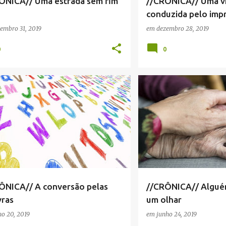
ÔNICA// Uma estrada sem fim
//CRÔNICA// Uma v
conduzida pelo imp
embro 31, 2019
em
dezembro 28, 2019
0
0
ICA
+
2
CRÔNICA
CRÔNICA SERR
ÔNICA// A conversão pelas
//CRÔNICA// Alguém
vras
um olhar
ho 20, 2019
em
junho 24, 2019