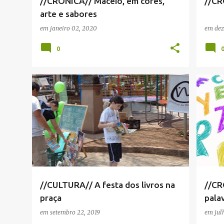
//CRÔNICA// Maceió, em cores,
//CR
arte e sabores
em
janeiro 02, 2020
em
dez
0
COLETIVO DA MONTANHA
+
3
CRÔN
//CULTURA// A festa dos livros na
//CR
praça
pala
em
setembro 22, 2019
em
jul