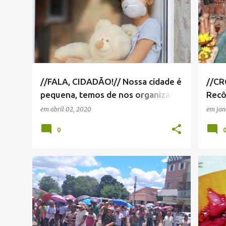
//FALA, CIDADÃO!// Nossa cidade é
//CR
pequena, temos de nos organizar
Recô
melhor
em
abril 02, 2020
em
jan
0
CRÔNICA
+
1
CRÔN