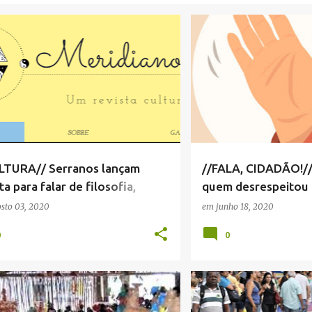
URA
CULTURA SERRA NEGRA
+
2
EDUCAÇÃO
LTURA// Serranos lançam
//FALA, CIDADÃO!//
ta para falar de filosofia,
quem desrespeitou 
ria, arte...
sto 03, 2020
em
junho 18, 2020
0
0
ICA
+
1
CRÔNICA