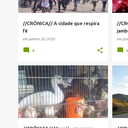
//CRÔNICA// A cidade que respira
//CR
fé
jamb
em
janeiro 20, 2020
em
jan
0
CRÔNICA
+
1
CRÔN