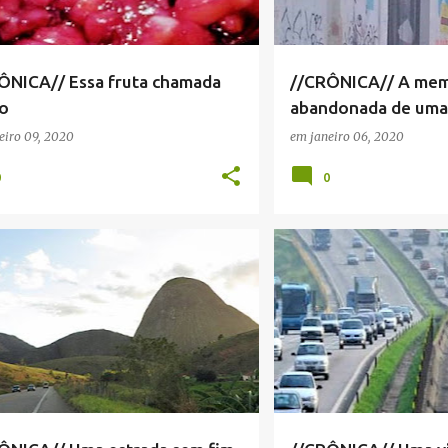
ÔNICA// Essa fruta chamada
//CRÔNICA// A mem
o
abandonada de uma
eiro 09, 2020
em
janeiro 06, 2020
0
0
ICA
+
1
CRÔNICA