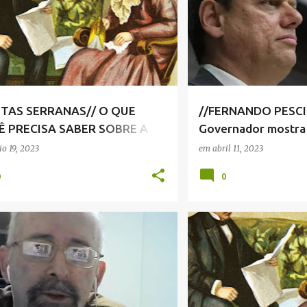
 SERRA NEGRA
+
NOTÍCIAS SERRA NEGRA
VIVA! SERRA NEGRA
TAS SERRANAS// O QUE
//FERNANDO PESC
 PRECISA SABER SOBRE A
Governador mostra 
 CIDADE
o 19, 2023
em
abril 11, 2023
0
0
+
3
NOTAS SERRANAS
NOTÍC
VIVA! SERRA NEGRA