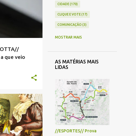
+
CIDADE
170
CLIQUE E VOTE
17
COMUNICAÇÃO
3
COMÉRCIO
41
MOSTRAR MAIS
CONTAS PÚBLICAS
4
IOTTA//
CRÔNICA
33
a que veio
AS MATÉRIAS MAIS
CULTURA
43
LIDAS
ECONOMIA
26
EDUCAÇÃO
71
ENQUETE
5
IAS SERRA NEGRA
ENTREVISTA
13
+
ESPECIAL
7
ESPORTE
33
//ESPORTES// Prova