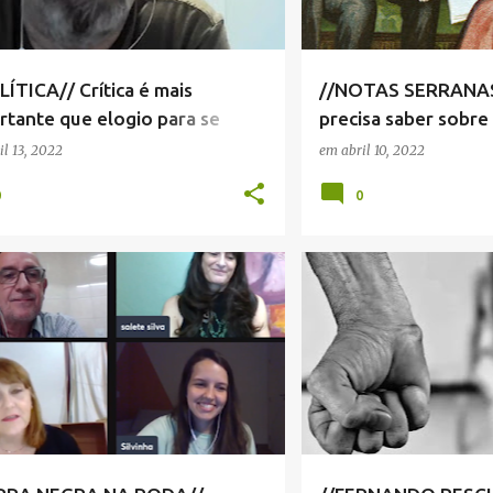
LÍTICA// Crítica é mais
//NOTAS SERRANAS
rtante que elogio para se
precisa saber sobre 
lar política pública, diz
il 13, 2022
em
abril 10, 2022
lista
0
0
IAS SERRA NEGRA
SILVINHA FORATO
FERNANDO PESCIOTTA
 SERRA NEGRA
VIVIANI CARRARO
+
NOTÍCIAS SERRA NEGRA
VIVA! SERRA NEGRA