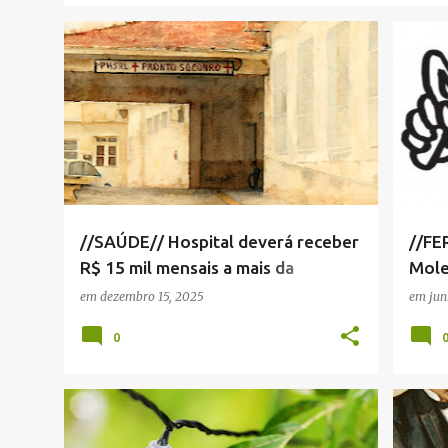
HOSPITAL SANTA ROSA DE LIMA
+
3
FERN
NOTÍC
VIVA!
//SAÚDE// Hospital deverá receber
//F
R$ 15 mil mensais a mais da
Mol
prefeitura em 2026
em
dezembro 15, 2025
em
jun
0
MARCELO DE SOUZA
+
2
NOTA