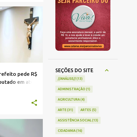
EGRA
+
2
SEÇÕES DO SITE
refeito pede R$
//ANÁLISE//
13
eputado em ato
ADMINISTRAÇÃO
1
AGRICULTURA
4
ARTE
31
ARTES
5
ASSISTÊNCIA SOCIAL
13
CIDADANIA
16