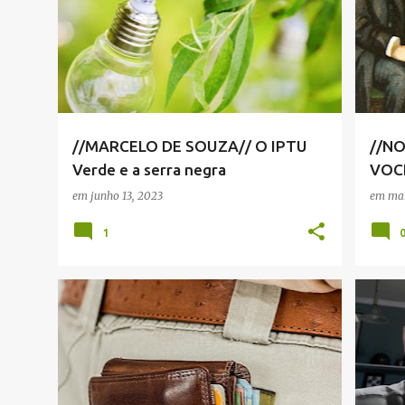
VIVA!
//MARCELO DE SOUZA// O IPTU
//NO
Verde e a serra negra
VOCÊ
SUA
em
junho 13, 2023
em
mai
1
FERNANDO PESCIOTTA
NOTÍCIAS SERRA NEGRA
+
VIVA! SERRA NEGRA