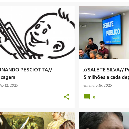
ANDO PESCIOTTA
DEBATE PEDÁGIOS SERRA N
IAS SERRA NEGRA
+
 SERRA NEGRA
ERNANDO PESCIOTTA//
//SALETE SILVA// P
ecagem
5 milhões a cada d
contra pedágios
ho 12, 2025
em
maio 16, 2025
0
0
S SERRANAS
NOTÍCIAS SERRA NEGRA
FERNANDO PESCIOTTA