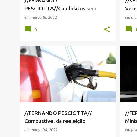
//FERNANDO
//SE
PESCIOTTA//Candidatos sem
Vere
preparo
Dele
em
março 18, 2022
em
mar
0
FERNANDO PESCIOTTA
FERN
NOTÍCIAS SERRA NEGRA
+
NOTÍC
VIVA! SERRA NEGRA
VIVA!
//FERNANDO PESCIOTTA//
//F
Combustível da reeleição
Mini
em
março 08, 2022
em
fev