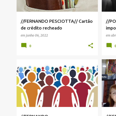
//FERNANDO PESCIOTTA// Cartão
//PO
de crédito recheado
impo
formu
em
junho 06, 2022
em
abr
jorna
0
FERNANDO PESCIOTTA
NOTÍC
NOTÍCIAS SERRA NEGRA
+
VIVA!
VIVA! SERRA NEGRA