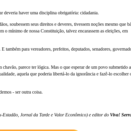
ar deveria haver uma disciplina obrigatória: cidadania.
adãos, soubessem seus direitos e deveres, tivessem noções mesmo que bá
em o mínimo de nossa Constituição, talvez encarassem as eleições, em
os. E também para vereadores, prefeitos, deputados, senadores, governad
 chavão, parece ter lógica. Mas o que esperar de um povo submetido 
lidade, aquela que poderia libertá-lo da ignorância e fazê-lo escolher 
mos - ser outra coisa.
ex-Estadão, Jornal da Tarde e Valor Econômico) e editor do
Viva! Serr