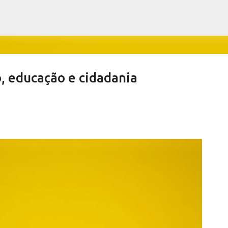
Pular para o conteúdo principal
 educação e cidadania
ews derrubam índices de vacinação
SALETE SILVA
SAÚDE SERRA NEGRA
VACINAÇÃO SERRA NEGRA