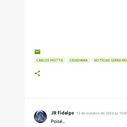
CARLOS MOTTA
CIDADANIA
NOTÍCIAS SERRA NE
JR Fidalgo
15 de outubro de 2024 às 10:4
C
Poisé...
o