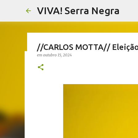
VIVA! Serra Negra
//CARLOS MOTTA// Eleição,
em
outubro 15, 2024
//NOTAS SERRANAS// Fake N
Serra Negra
em
agosto 07, 2026
CARLOS MOTTA
NOTAS SERRANAS
VIVA! SERRA NEGRA NO AR
0