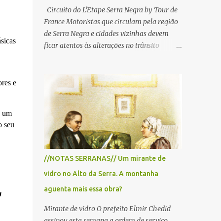
Circuito do L'Etape Serra Negra by Tour de
France Motoristas que circulam pela região
de Serra Negra e cidades vizinhas devem
sicas
ficar atentos às alterações no trânsito
durante a manhã e início da tarde de
domingo, 28 de junho, em razão da
realização do L'Étape Serra Negra by Tour
ores e
de France presented by Nubank.
Considerado o principal circuito de ciclismo
a um
amador da América Latina, o evento reunirá
o seu
atletas de diferentes regiões do país e terá
percursos passando pelos municípios de
Serra Negra, Amparo, Monte Alegre do Sul,
//NOTAS SERRANAS// Um mirante de
Lindoia e Socorro. Para garantir a segurança
vidro no Alto da Serra. A montanha
dos participantes e do público, diversos
trechos de rodovias e estradas da região
aguenta mais essa obra?
a
serão interditados temporariamente ao
Mirante de vidro O prefeito Elmir Chedid
longo da prova. A largada será na Rua
assinou esta semana a ordem de serviço