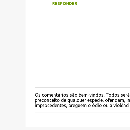
RESPONDER
m
e
n
t
á
r
i
o
s
Os comentários são bem-vindos. Todos serã
P
preconceito de qualquer espécie, ofendam, 
o
improcedentes, preguem o ódio ou a violênci
s
t
a
r
u