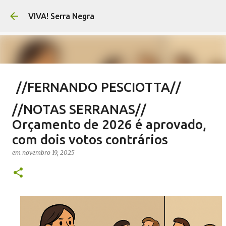
Pular para o conteúdo principal
VIVA! Serra Negra
//FERNANDO PESCIOTTA//
Encurtando caminho
//NOTAS SERRANAS//
em
agosto 06, 2026
FERNANDO PESCIOTTA
Orçamento de 2026 é aprovado,
NOTÍCIAS SERRA NEGRA
VIVA! SERRA NEGRA
com dois votos contrários
0
em
novembro 19, 2025