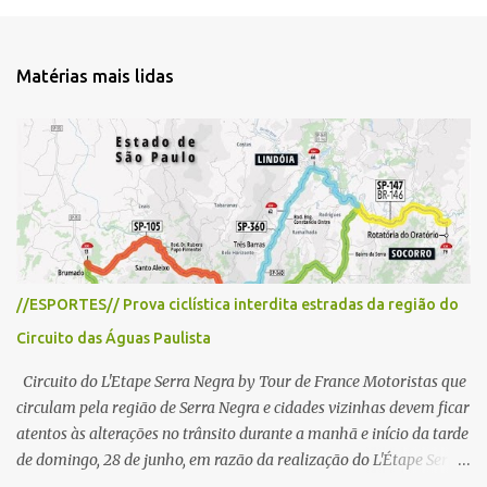
e
n
t
Matérias mais lidas
á
r
i
o
s
//ESPORTES// Prova ciclística interdita estradas da região do
Circuito das Águas Paulista
Circuito do L'Etape Serra Negra by Tour de France Motoristas que
circulam pela região de Serra Negra e cidades vizinhas devem ficar
atentos às alterações no trânsito durante a manhã e início da tarde
de domingo, 28 de junho, em razão da realização do L'Étape Serra
Negra by Tour de France presented by Nubank. Considerado o