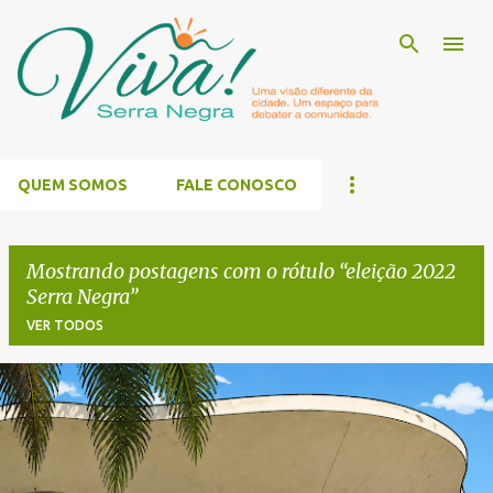
Pular para o conteúdo principal
QUEM SOMOS
FALE CONOSCO
Mostrando postagens com o rótulo
eleição 2022
Serra Negra
VER TODOS
P
o
s
t