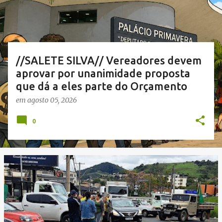
a
g
e
n
//SALETE SILVA// Vereadores devem
s
aprovar por unanimidade proposta
que dá a eles parte do Orçamento
em
agosto 05, 2026
0