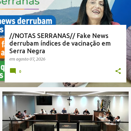
a
g
e
n
//NOTAS SERRANAS// Fake News
s
derrubam índices de vacinação em
Serra Negra
em
agosto 07, 2026
0