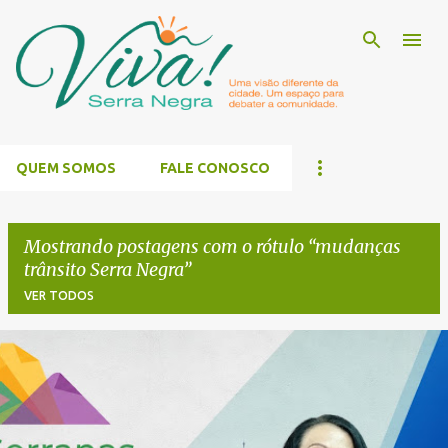
Pular para o conteúdo principal
QUEM SOMOS
FALE CONOSCO
Mostrando postagens com o rótulo
mudanças
trânsito Serra Negra
VER TODOS
P
o
s
t