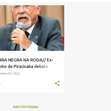
 MACHADO
NOTÍCIAS SERRA NEGRA
A NEGRA NA RODA
+
 SERRA NEGRA
RRA NEGRA NA RODA// Ex-
eito de Piracicaba debate
ões e cenário político nacional
ereiro 07, 2022
0
MAIS POSTAGENS