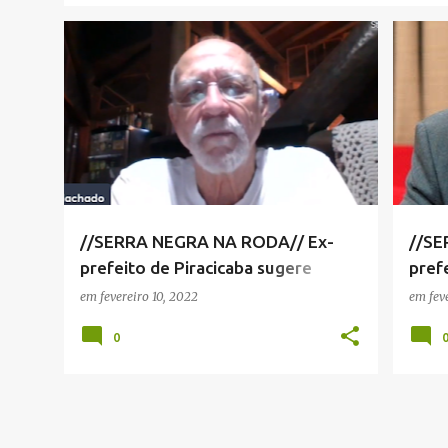
JOSÉ MACHADO
+
2
JOSÉ
SERR
VIVA!
//SERRA NEGRA NA RODA// Ex-
//SE
prefeito de Piracicaba sugere
pref
criação de Conselho de Defesa do
eleiç
em
fevereiro 10, 2022
em
fev
Patrimônio Cultural
0