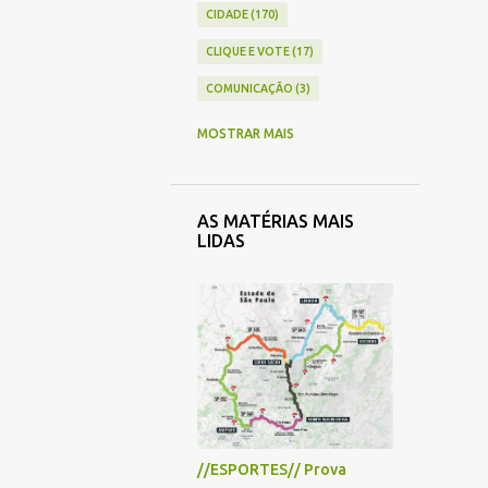
CIDADE
170
CLIQUE E VOTE
17
COMUNICAÇÃO
3
COMÉRCIO
41
MOSTRAR MAIS
CONTAS PÚBLICAS
4
CRÔNICA
33
AS MATÉRIAS MAIS
CULTURA
43
LIDAS
ECONOMIA
26
EDUCAÇÃO
71
ENQUETE
5
ENTREVISTA
13
ESPECIAL
7
ESPORTE
33
//ESPORTES// Prova