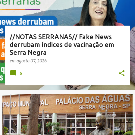
a
g
e
n
//NOTAS SERRANAS// Fake News
s
derrubam índices de vacinação em
Serra Negra
em
agosto 07, 2026
0