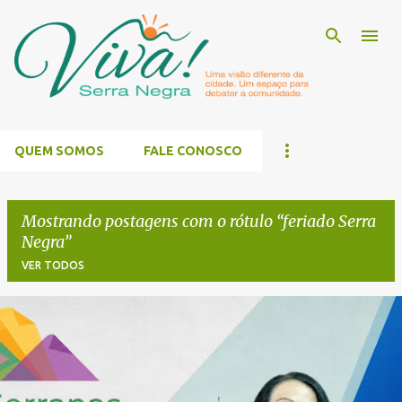
Pular para o conteúdo principal
QUEM SOMOS
FALE CONOSCO
Mostrando postagens com o rótulo
feriado Serra
Negra
VER TODOS
P
o
s
t