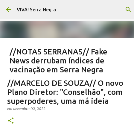
Pular para o conteúdo principal
VIVA! Serra Negra
//NOTAS SERRANAS// Fake
News derrubam índices de
vacinação em Serra Negra
em
agosto 07, 2026
CARLOS MOTTA
NOTAS SERRANAS
//MARCELO DE SOUZA// O novo
SALETE SILVA
SAÚDE SERRA NEGRA
VACINAÇÃO SERRA NEGRA
Plano Diretor: "Conselhão", com
VIVA! SERRA NEGRA NO AR
superpoderes, uma má ideia
0
em
dezembro 02, 2022