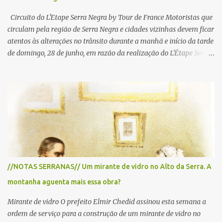
Circuito do L'Etape Serra Negra by Tour de France Motoristas que
circulam pela região de Serra Negra e cidades vizinhas devem ficar
atentos às alterações no trânsito durante a manhã e início da tarde
de domingo, 28 de junho, em razão da realização do L'Étape Serra
Negra by Tour de France presented by Nubank. Considerado o
principal circuito de ciclismo amador da América Latina, o evento
reunirá atletas de diferentes regiões do país e terá percursos
passando pelos municípios de Serra Negra, Amparo, Monte Alegre
do Sul, Lindoia e Socorro. Para garantir a segurança dos
participantes e do público, diversos trechos de rodovias e estradas
da região serão interditados temporariamente ao longo da prova.
A largada será na Rua Coronel Pedro Penteado, em Serra Negra,
para cerca de 2.000 ciclistas, às 6h30. De acordo com o
//NOTAS SERRANAS// Um mirante de vidro no Alto da Serra. A
cronograma da organização e de todas as prefeituras envolvidas,
montanha aguenta mais essa obra?
as interdições ocorrerão de forma programada e os trechos serão
reabertos gradativamente depois da pass...
Mirante de vidro O prefeito Elmir Chedid assinou esta semana a
ordem de serviço para a construção de um mirante de vidro no