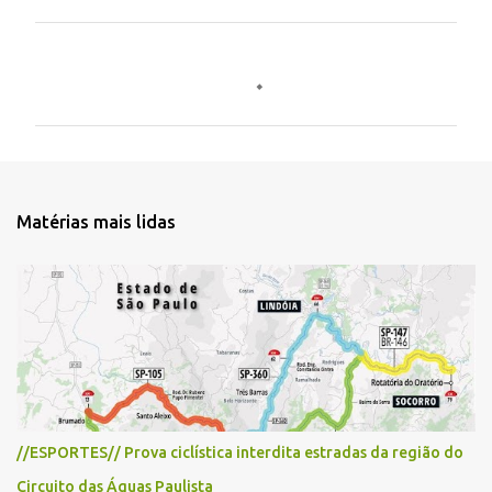
C
o
m
e
n
t
Matérias mais lidas
á
r
i
o
s
//ESPORTES// Prova ciclística interdita estradas da região do
Circuito das Águas Paulista