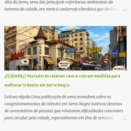
Alto da Serra, uma das principais referências ambientais do
turismo da cidade, em meio à catástrofe climática que destruiu o
Estado do Rio Grande do Sul. A tragédia suscitou novamente o
debate sobre as mudanças climáticas e o impacto do colapso
ambiental nas políticas públicas. Preservação permanente O Alto
da Serra está localizado em uma das Áreas de Preservação
Permanente no município, chamadas de APP no Código Florestal
Brasileiro, Lei nº 12.651/12. As APPS são protegidas com a função
ambiental de preservar os recursos hídricos, a paisagem, a
proteção do solo e a biodiversidade para assegurar a qualidade de
vida da população. No local já estão instaladas torres de
//CIDADE// Moradores relatam caos e cobram medidas para
transmissão de televisão e telefonia celular, contêineres de uso
melhorar trânsito em Serra Negra
comercial, sanitário público, pequenas construções e uma rampa
para a prática do voo livre. A montanha vai resistir a mais uma
Leitura rápida Uma publicação de uma moradora sobre os
obra? Im...
congestionamentos de trânsito em Serra Negra motivou dezenas
de comentários de pessoas que relataram dificuldades crescentes
para circular pela cidade, especialmente em fins de semana,
feriados e férias. A maioria destacou que o problema não é o