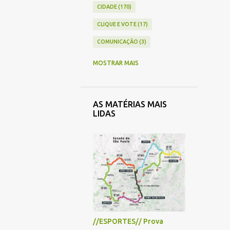
CIDADE
170
CLIQUE E VOTE
17
COMUNICAÇÃO
3
COMÉRCIO
41
MOSTRAR MAIS
CONTAS PÚBLICAS
4
CRÔNICA
33
AS MATÉRIAS MAIS
CULTURA
43
LIDAS
ECONOMIA
26
EDUCAÇÃO
71
ENQUETE
5
ENTREVISTA
13
ESPECIAL
7
ESPORTE
33
//ESPORTES// Prova