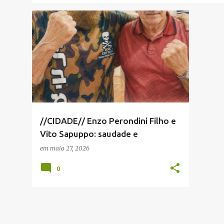
ENZO PERONDINI FILHO
+
1
//CIDADE// Enzo Perondini Filho e
Vito Sapuppo: saudade e
homenagem
em
maio 27, 2026
0