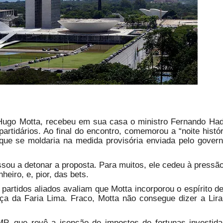
Hugo Motta, recebeu em sua casa o ministro Fernando Ha
artidários. Ao final do encontro, comemorou a “noite histór
l que se moldaria na medida provisória enviada pelo gover
assou a detonar a proposta. Para muitos, ele cedeu à pressã
heiro, e, pior, das bets.
 partidos aliados avaliam que Motta incorporou o espírito d
nça da Faria Lima. Fraco, Motta não consegue dizer a Lir
 MP, que revê a isenção de impostos de fortunas investid