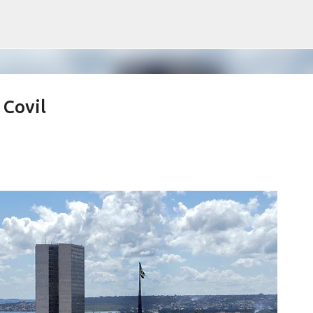
Pular para o conteúdo principal
Covil
ews derrubam índices de vacinação
SALETE SILVA
SAÚDE SERRA NEGRA
VACINAÇÃO SERRA NEGRA