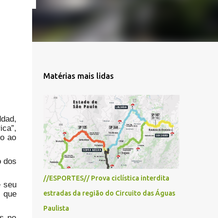
Matérias mais lidas
ddad,
ica”,
no ao
o dos
//ESPORTES// Prova ciclística interdita
e seu
a que
estradas da região do Circuito das Águas
Paulista
as no