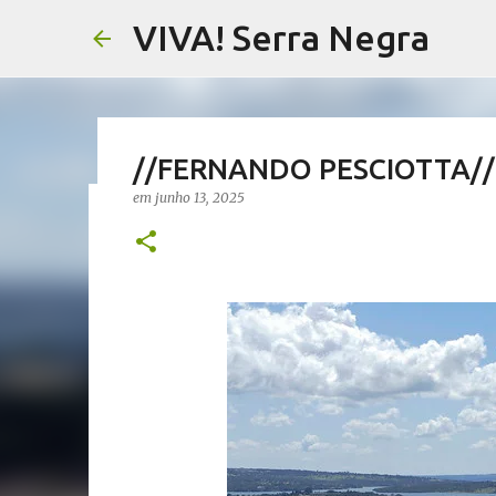
VIVA! Serra Negra
//FERNANDO PESCIOTTA// 
em
junho 13, 2025
//NOTAS SERRANAS// Fake N
Serra Negra
em
agosto 07, 2026
CARLOS MOTTA
NOTAS SERRANAS
VIVA! SERRA NEGRA NO AR
0