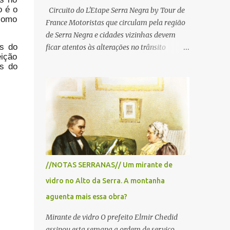
o é o
Circuito do L'Etape Serra Negra by Tour de
 como
France Motoristas que circulam pela região
de Serra Negra e cidades vizinhas devem
as do
ficar atentos às alterações no trânsito
ição
durante a manhã e início da tarde de
es do
domingo, 28 de junho, em razão da
realização do L'Étape Serra Negra by Tour
de France presented by Nubank.
Considerado o principal circuito de ciclismo
amador da América Latina, o evento reunirá
atletas de diferentes regiões do país e terá
percursos passando pelos municípios de
Serra Negra, Amparo, Monte Alegre do Sul,
//NOTAS SERRANAS// Um mirante de
Lindoia e Socorro. Para garantir a segurança
vidro no Alto da Serra. A montanha
dos participantes e do público, diversos
trechos de rodovias e estradas da região
aguenta mais essa obra?
serão interditados temporariamente ao
Mirante de vidro O prefeito Elmir Chedid
longo da prova. A largada será na Rua
assinou esta semana a ordem de serviço