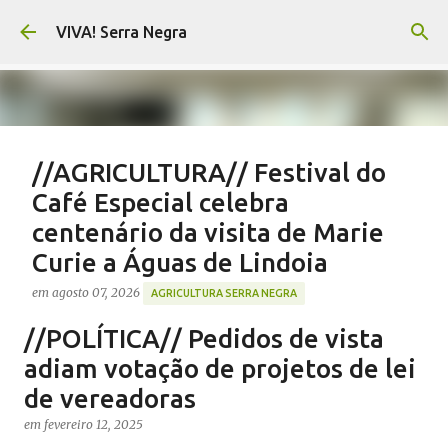
Pular para o conteúdo principal
VIVA! Serra Negra
//AGRICULTURA// Festival do
Café Especial celebra
centenário da visita de Marie
Curie a Águas de Lindoia
em
agosto 07, 2026
AGRICULTURA SERRA NEGRA
CAFÉ SERRA NEGRA
CAFEICULTURA SERRA NEGRA
//POLÍTICA// Pedidos de vista
FESTIVAL CAFÉ ÁGUAS DE LINDOIA
NOTÍCIAS SERRA NEGRA
adiam votação de projetos de lei
VIVA! SERRA NEGRA
de vereadoras
0
em
fevereiro 12, 2025