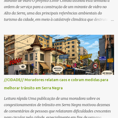
Mirante de vidro O prefeito Elmir Chedid assinou esta semana a
ordem de serviço para a construção de um mirante de vidro no
Alto da Serra, uma das principais referências ambientais do
turismo da cidade, em meio à catástrofe climática que destruiu o
Estado do Rio Grande do Sul. A tragédia suscitou novamente o
debate sobre as mudanças climáticas e o impacto do colapso
ambiental nas políticas públicas. Preservação permanente O Alto
da Serra está localizado em uma das Áreas de Preservação
Permanente no município, chamadas de APP no Código Florestal
Brasileiro, Lei nº 12.651/12. As APPS são protegidas com a função
ambiental de preservar os recursos hídricos, a paisagem, a
proteção do solo e a biodiversidade para assegurar a qualidade de
vida da população. No local já estão instaladas torres de
//CIDADE// Moradores relatam caos e cobram medidas para
transmissão de televisão e telefonia celular, contêineres de uso
melhorar trânsito em Serra Negra
comercial, sanitário público, pequenas construções e uma rampa
para a prática do voo livre. A montanha vai resistir a mais uma
Leitura rápida Uma publicação de uma moradora sobre os
obra? Im...
congestionamentos de trânsito em Serra Negra motivou dezenas
de comentários de pessoas que relataram dificuldades crescentes
para circular pela cidade, especialmente em fins de semana,