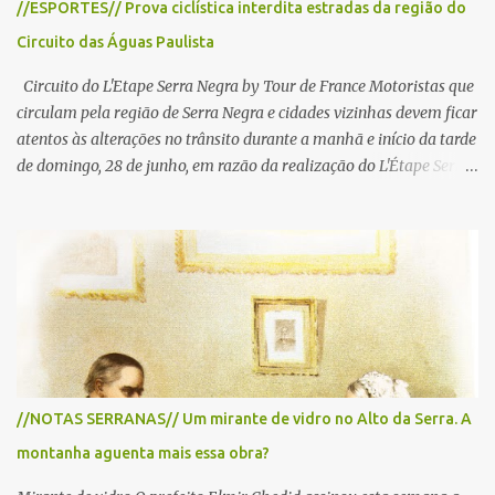
//ESPORTES// Prova ciclística interdita estradas da região do
Circuito das Águas Paulista
Circuito do L'Etape Serra Negra by Tour de France Motoristas que
circulam pela região de Serra Negra e cidades vizinhas devem ficar
atentos às alterações no trânsito durante a manhã e início da tarde
de domingo, 28 de junho, em razão da realização do L'Étape Serra
Negra by Tour de France presented by Nubank. Considerado o
principal circuito de ciclismo amador da América Latina, o evento
reunirá atletas de diferentes regiões do país e terá percursos
passando pelos municípios de Serra Negra, Amparo, Monte Alegre
do Sul, Lindoia e Socorro. Para garantir a segurança dos
participantes e do público, diversos trechos de rodovias e estradas
da região serão interditados temporariamente ao longo da prova.
A largada será na Rua Coronel Pedro Penteado, em Serra Negra,
para cerca de 2.000 ciclistas, às 6h30. De acordo com o
//NOTAS SERRANAS// Um mirante de vidro no Alto da Serra. A
cronograma da organização e de todas as prefeituras envolvidas,
montanha aguenta mais essa obra?
as interdições ocorrerão de forma programada e os trechos serão
reabertos gradativamente depois da pass...