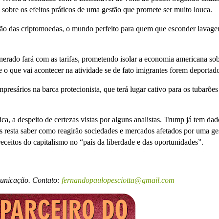
sobre os efeitos práticos de uma gestão que promete ser muito louca.
ão das criptomoedas, o mundo perfeito para quem que esconder lavag
erado fará com as tarifas, prometendo isolar a economia americana sob
 o que vai acontecer na atividade se de fato imigrantes forem deportado
presários na barca protecionista, que terá lugar cativo para os tubarões
ica, a despeito de certezas vistas por alguns analistas. Trump já tem dad
as resta saber como reagirão sociedades e mercados afetados por uma ge
preceitos do capitalismo no “país da liberdade e das oportunidades”.
municação. Contato:
fernandopaulopesciotta@gmail.com