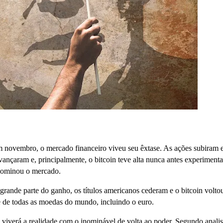
novembro, o mercado financeiro viveu seu êxtase. As ações subiram 
ançaram e, principalmente, o bitcoin teve alta nunca antes experimenta
 dominou o mercado.
rande parte do ganho, os títulos americanos cederam e o bitcoin volto
e de todas as moedas do mundo, incluindo o euro.
 viverá a realidade com o inominável de volta ao poder. Segundo analis