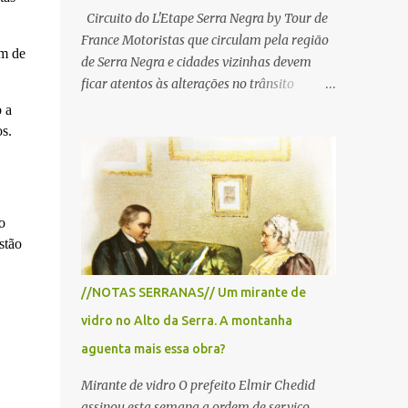
Circuito do L'Etape Serra Negra by Tour de
France Motoristas que circulam pela região
em de
de Serra Negra e cidades vizinhas devem
ficar atentos às alterações no trânsito
durante a manhã e início da tarde de
 a
domingo, 28 de junho, em razão da
s.
realização do L'Étape Serra Negra by Tour
de France presented by Nubank.
Considerado o principal circuito de ciclismo
amador da América Latina, o evento reunirá
o
atletas de diferentes regiões do país e terá
stão
percursos passando pelos municípios de
Serra Negra, Amparo, Monte Alegre do Sul,
//NOTAS SERRANAS// Um mirante de
Lindoia e Socorro. Para garantir a segurança
vidro no Alto da Serra. A montanha
dos participantes e do público, diversos
trechos de rodovias e estradas da região
aguenta mais essa obra?
serão interditados temporariamente ao
Mirante de vidro O prefeito Elmir Chedid
longo da prova. A largada será na Rua
assinou esta semana a ordem de serviço