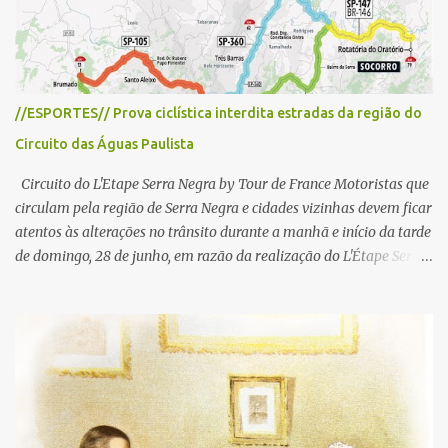
o
s
//ESPORTES// Prova ciclística interdita estradas da região do
Circuito das Águas Paulista
Circuito do L'Etape Serra Negra by Tour de France Motoristas que
circulam pela região de Serra Negra e cidades vizinhas devem ficar
atentos às alterações no trânsito durante a manhã e início da tarde
de domingo, 28 de junho, em razão da realização do L'Étape Serra
Negra by Tour de France presented by Nubank. Considerado o
principal circuito de ciclismo amador da América Latina, o evento
reunirá atletas de diferentes regiões do país e terá percursos
passando pelos municípios de Serra Negra, Amparo, Monte Alegre
do Sul, Lindoia e Socorro. Para garantir a segurança dos
participantes e do público, diversos trechos de rodovias e estradas
da região serão interditados temporariamente ao longo da prova.
A largada será na Rua Coronel Pedro Penteado, em Serra Negra,