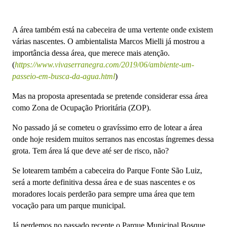
A área também está na cabeceira de uma vertente onde existem
várias nascentes. O ambientalista Marcos Mielli já mostrou a
importância dessa área, que merece mais atenção.
(
h
ttps://www.vivaserranegra.com/2019/06/ambiente-um-
passeio-em-busca-da-agua.html
)
Mas na proposta apresentada se pretende considerar essa área
como Zona de Ocupação Prioritária (ZOP).
No passado já se cometeu o gravíssimo erro de lotear a área
onde hoje residem muitos serranos nas encostas íngremes dessa
grota. Tem área lá que deve até ser de risco, não?
Se lotearem também a cabeceira do Parque Fonte São Luiz,
será a morte definitiva dessa área e de suas nascentes e os
moradores locais perderão para sempre uma área que tem
vocação para um parque municipal.
Já perdemos no passado recente o Parque Municipal Bosque