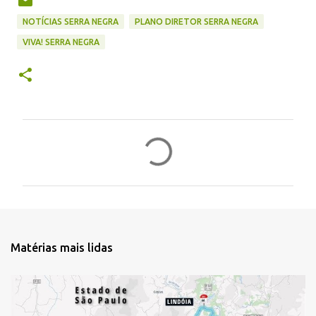
NOTÍCIAS SERRA NEGRA
PLANO DIRETOR SERRA NEGRA
VIVA! SERRA NEGRA
C
o
m
e
n
t
Matérias mais lidas
á
r
i