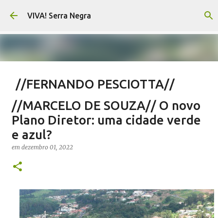
Pular para o conteúdo principal
VIVA! Serra Negra
//FERNANDO PESCIOTTA//
Encurtando caminho
//MARCELO DE SOUZA// O novo
em
agosto 06, 2026
FERNANDO PESCIOTTA
Plano Diretor: uma cidade verde
NOTÍCIAS SERRA NEGRA
VIVA! SERRA NEGRA
e azul?
0
em
dezembro 01, 2022