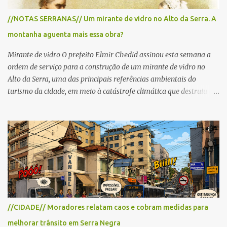
para cerca de 2.000 ciclistas, às 6h30. De acordo com o
//NOTAS SERRANAS// Um mirante de vidro no Alto da Serra. A
cronograma da organização e de todas as prefeituras envolvidas,
montanha aguenta mais essa obra?
as interdições ocorrerão de forma programada e os trechos serão
reabertos gradativamente depois da pass...
Mirante de vidro O prefeito Elmir Chedid assinou esta semana a
ordem de serviço para a construção de um mirante de vidro no
Alto da Serra, uma das principais referências ambientais do
turismo da cidade, em meio à catástrofe climática que destruiu o
Estado do Rio Grande do Sul. A tragédia suscitou novamente o
debate sobre as mudanças climáticas e o impacto do colapso
ambiental nas políticas públicas. Preservação permanente O Alto
da Serra está localizado em uma das Áreas de Preservação
Permanente no município, chamadas de APP no Código Florestal
Brasileiro, Lei nº 12.651/12. As APPS são protegidas com a função
ambiental de preservar os recursos hídricos, a paisagem, a
proteção do solo e a biodiversidade para assegurar a qualidade de
vida da população. No local já estão instaladas torres de
//CIDADE// Moradores relatam caos e cobram medidas para
transmissão de televisão e telefonia celular, contêineres de uso
melhorar trânsito em Serra Negra
comercial, sanitário público, pequenas construções e uma rampa