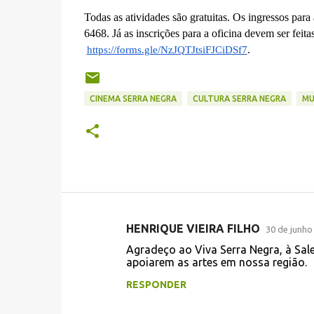
Todas as atividades são gratuitas. Os ingressos pa
6468. Já as inscrições para a oficina devem ser feit
.
https://forms.gle/
NzJQTJtsiFJCiDSf7
CINEMA SERRA NEGRA
CULTURA SERRA NEGRA
MU
HENRIQUE VIEIRA FILHO
30 de junho
C
Agradeço ao Viva Serra Negra, à Sale
o
apoiarem as artes em nossa região.
m
RESPONDER
e