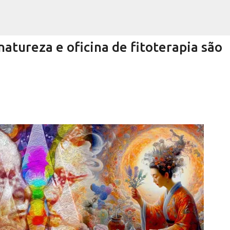
Pular para o conteúdo principal
atureza e oficina de fitoterapia são
Encurtando caminho
RRA NEGRA
VIVA! SERRA NEGRA