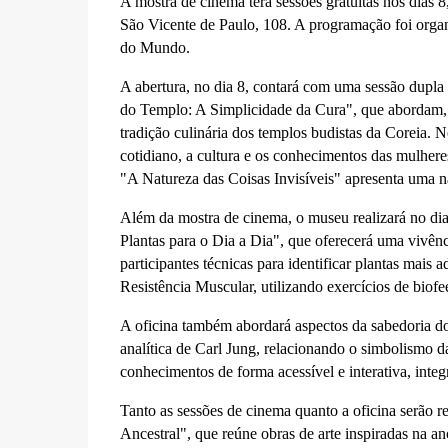
A mostra de cinema terá sessões gratuitas nos dias 
São Vicente de Paulo, 108. A programação foi organ
do Mundo.
A abertura, no dia 8, contará com uma sessão dup
do Templo: A Simplicidade da Cura", que abordam, 
tradição culinária dos templos budistas da Coreia. 
cotidiano, a cultura e os conhecimentos das mulhere
"A Natureza das Coisas Invisíveis" apresenta uma nar
Além da mostra de cinema, o museu realizará no dia
Plantas para o Dia a Dia", que oferecerá uma vivênci
participantes técnicas para identificar plantas mais
Resistência Muscular, utilizando exercícios de biof
A oficina também abordará aspectos da sabedoria do
analítica de Carl Jung, relacionando o simbolismo da
conhecimentos de forma acessível e interativa, integr
Tanto as sessões de cinema quanto a oficina serão
Ancestral", que reúne obras de arte inspiradas na anc