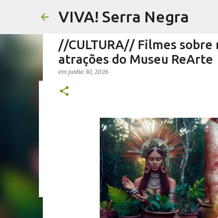
VIVA! Serra Negra
//CULTURA// Filmes sobre n
atrações do Museu ReArte
em
junho 30, 2026
//FERNANDO PESCIOTTA// 
em
agosto 06, 2026
FERNANDO PESCIOTTA
NOTÍCIAS SE
0