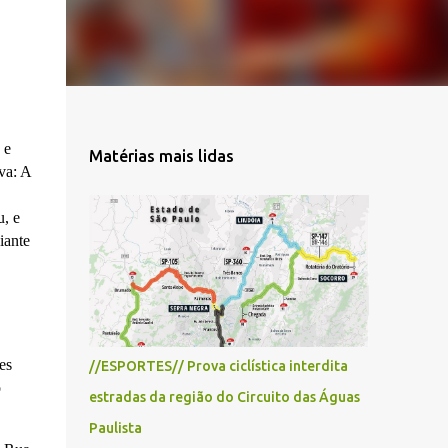
 e
Matérias mais lidas
va: A
, e
iante
es
//ESPORTES// Prova ciclística interdita
o
estradas da região do Circuito das Águas
Paulista