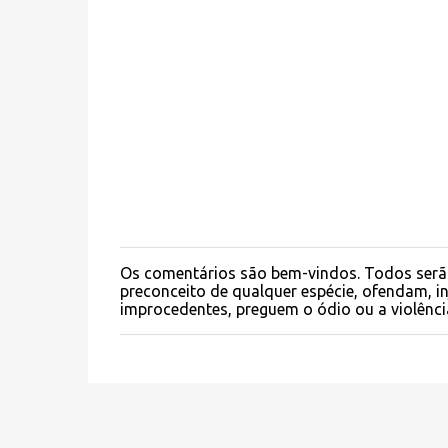
n
t
á
r
i
o
s
Os comentários são bem-vindos. Todos serã
P
preconceito de qualquer espécie, ofendam, 
o
improcedentes, preguem o ódio ou a violênci
s
t
a
r
u
m
c
o