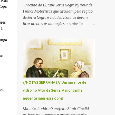
a Rua
Circuito do L'Etape Serra Negra by Tour de
Copa
France Motoristas que circulam pela região
de Serra Negra e cidades vizinhas devem
ores
ficar atentos às alterações no trânsito
 a
durante a manhã e início da tarde de
domingo, 28 de junho, em razão da
longa
realização do L'Étape Serra Negra by Tour
de France presented by Nubank.
Considerado o principal circuito de ciclismo
as
amador da América Latina, o evento reunirá
atletas de diferentes regiões do país e terá
percursos passando pelos municípios de
Serra Negra, Amparo, Monte Alegre do Sul,
//NOTAS SERRANAS// Um mirante de
Lindoia e Socorro. Para garantir a segurança
es
vidro no Alto da Serra. A montanha
dos participantes e do público, diversos
trechos de rodovias e estradas da região
aguenta mais essa obra?
serão interditados temporariamente ao
Mirante de vidro O prefeito Elmir Chedid
longo da prova. A largada será na Rua
assinou esta semana a ordem de serviço