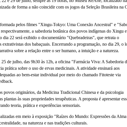
8, 22 e 29 de julho, sempre às 19 horas, no Museu ReArte, localizado n
izada de forma a não coincidir com os jogos da Seleção Brasileira na 
la formada pelos filmes "Xingu-Tokyo: Uma Conexão Ancestral" e "Sab
respectivamente, a sabedoria botânica dos povos indígenas do Xingu e
No dia 22 será exibido o documentário "Quebradeiras", que retrata o
s extrativistas dos babaçuais. Encerrando a programação, no dia 29, o 
rativa sobre a relação entre o ser humano, a intuição e a natureza.
 25 de julho, das 9h30 às 12h, a oficina "Farmácia Viva: A Sabedoria d
a prática sobre o uso de ervas medicinais. A atividade ensinará aos
 adequadas ao bem-estar individual por meio do chamado Fitoteste via
eedback.
s povos originários, da Medicina Tradicional Chinesa e da psicologia
s plantas às suas propriedades terapêuticas. A proposta é apresentar ess
ando teoria, prática e experiências sensoriais.
 realizadas em meio à exposição "Raízes do Mundo: Expressões da Alma
estralidade, na natureza e nas tradições culturais.