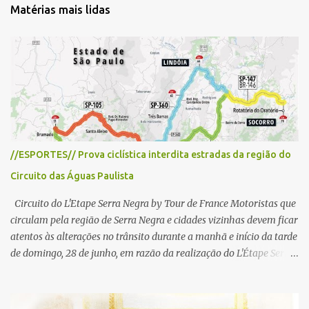
t
Matérias mais lidas
á
r
i
o
s
//ESPORTES// Prova ciclística interdita estradas da região do
Circuito das Águas Paulista
Circuito do L'Etape Serra Negra by Tour de France Motoristas que
circulam pela região de Serra Negra e cidades vizinhas devem ficar
atentos às alterações no trânsito durante a manhã e início da tarde
de domingo, 28 de junho, em razão da realização do L'Étape Serra
Negra by Tour de France presented by Nubank. Considerado o
principal circuito de ciclismo amador da América Latina, o evento
reunirá atletas de diferentes regiões do país e terá percursos