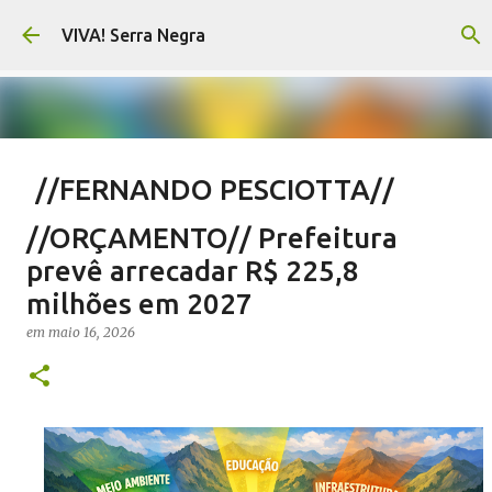
Pular para o conteúdo principal
VIVA! Serra Negra
//FERNANDO PESCIOTTA//
Encurtando caminho
//ORÇAMENTO// Prefeitura
em
agosto 06, 2026
FERNANDO PESCIOTTA
prevê arrecadar R$ 225,8
NOTÍCIAS SERRA NEGRA
VIVA! SERRA NEGRA
milhões em 2027
0
em
maio 16, 2026