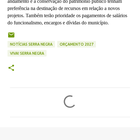
andamento e a conservação do patrimônio público tenham
preferência na destinação de recursos em relação a novos
projetos. Também terão prioridade os pagamentos de salários
do funcionalismo, encargos e dívidas do município.
NOTÍCIAS SERRA NEGRA
ORÇAMENTO 2027
VIVA! SERRA NEGRA
C
o
m
e
n