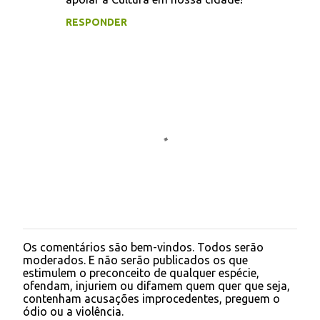
m
RESPONDER
e
n
t
á
r
i
o
s
Os comentários são bem-vindos. Todos serão
P
moderados. E não serão publicados os que
o
estimulem o preconceito de qualquer espécie,
s
ofendam, injuriem ou difamem quem quer que seja,
t
contenham acusações improcedentes, preguem o
a
ódio ou a violência.
r