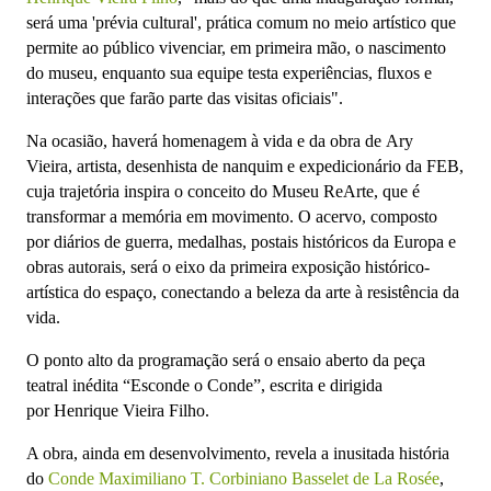
será uma 'prévia cultural',
prática comum no meio artístico que
permite ao público vivenciar, em primeira mão, o nascimento
do museu, enquanto sua equipe testa experiências, fluxos e
interações que farão parte das visitas oficiais".
Na ocasião, haverá homenagem à vida e da obra de
Ary
Vieira,
artista, desenhista de nanquim e expedicionário da FEB,
cuja trajetória inspira o conceito do Museu ReArte, que é
transformar a memória em movimento.
O acervo, composto
por
diários de guerra, medalhas, postais históricos da Europa
e
obras autorais, será o eixo da primeira exposição histórico-
artística do espaço, conectando a beleza da arte à resistência da
vida.
O ponto alto da programação será o
ensaio aberto da peça
teatral inédita “Esconde o Conde”
, escrita e dirigida
por
Henrique Vieira Filho
.
A obra, ainda em desenvolvimento, revela a inusitada história
do
Conde Maximiliano T. Corbiniano Basselet de La Rosée
,