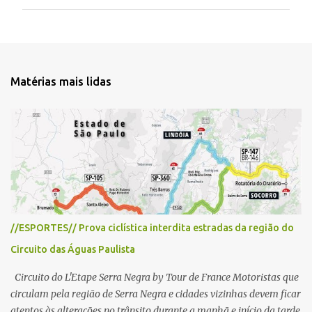
u
m
c
o
m
e
Matérias mais lidas
n
t
á
r
i
o
//ESPORTES// Prova ciclística interdita estradas da região do
Circuito das Águas Paulista
Circuito do L'Etape Serra Negra by Tour de France Motoristas que
circulam pela região de Serra Negra e cidades vizinhas devem ficar
atentos às alterações no trânsito durante a manhã e início da tarde