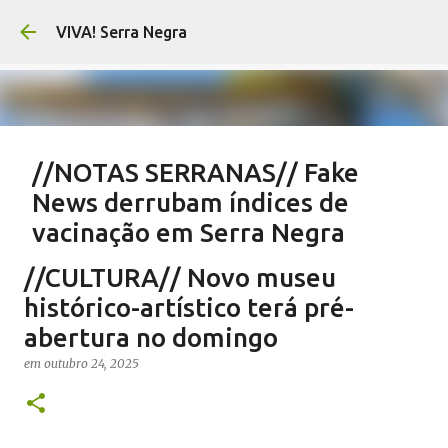
Pular para o conteúdo principal
VIVA! Serra Negra
//NOTAS SERRANAS// Fake
News derrubam índices de
vacinação em Serra Negra
em
agosto 07, 2026
CARLOS MOTTA
NOTAS SERRANAS
//CULTURA// Novo museu
SALETE SILVA
SAÚDE SERRA NEGRA
VACINAÇÃO SERRA NEGRA
histórico-artístico terá pré-
VIVA! SERRA NEGRA NO AR
abertura no domingo
0
em
outubro 24, 2025