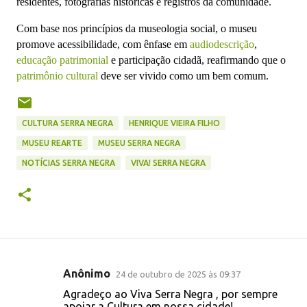
residentes, fotografias históricas e registros da comunidade.
Com base nos princípios da m
useologia social
, o museu
promove
acessibilidade, com ênfase em
audiodescrição
,
educação patrimonial
e
participação cidadã
, reafirmando que o
patrimônio cultural
deve ser vivido como um bem comum.
CULTURA SERRA NEGRA
HENRIQUE VIEIRA FILHO
MUSEU REARTE
MUSEU SERRA NEGRA
NOTÍCIAS SERRA NEGRA
VIVA! SERRA NEGRA
Anônimo
24 de outubro de 2025 às 09:37
C
Agradeço ao Viva Serra Negra , por sempre
o
apoiar a Cultura em nossa cidade!