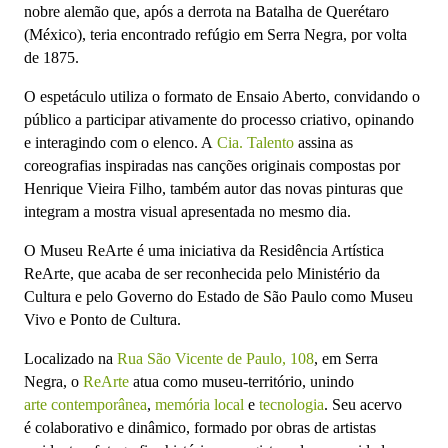
nobre alemão que, após a derrota na Batalha de Querétaro
(México), teria encontrado refúgio em
Serra Negra
, por volta
de
1875
.
O espetáculo utiliza o formato de
Ensaio Aberto
, convidando o
público a participar ativamente do processo criativo, opinando
e interagindo com o elenco. A
Cia. Talento
assina as
coreografias inspiradas nas
canções originais compostas por
Henrique Vieira Filho
, também autor das novas
pinturas
que
integram a mostra visual apresentada no mesmo dia.
O
Museu ReArte
é uma iniciativa da
Residência Artística
ReArte
, que acaba de ser reconhecida pelo Ministério da
Cultura e pelo Governo do Estado de São Paulo como
Museu
Vivo e Ponto de Cultura
.
Localizado na
Rua São Vicente de Paulo, 108
, em
Serra
Negra
,
o
ReArte
atua como m
useu-território
, unindo
arte contemporânea
,
memória local
e
tecnologia
.
Seu acervo
é
colaborativo e dinâmico
, formado por obras de artistas