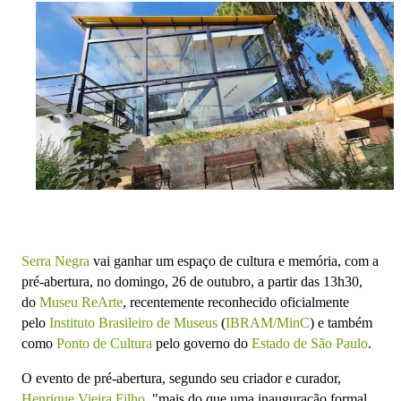
Serra Negra
vai ganhar um espaço de cultura e memória, com a
pré-abertura, no domingo, 26 de outubro, a partir das 13h30,
do
Museu ReArte
, recentemente reconhecido oficialmente
pelo
Instituto Brasileiro de Museus
(
IBRAM/MinC
)
e também
como
Ponto de Cultura
pelo g
overno do
Estado de São Paulo
.
O evento de pré-abertura, segundo seu criador e curador,
Henrique Vieira Filho
, "mais do que uma inauguração formal,