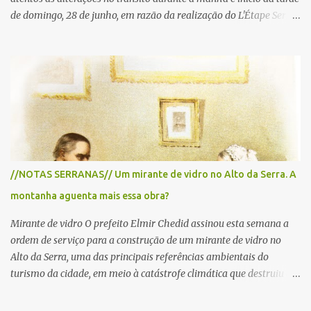
de domingo, 28 de junho, em razão da realização do L'Étape Serra
Negra by Tour de France presented by Nubank. Considerado o
principal circuito de ciclismo amador da América Latina, o evento
reunirá atletas de diferentes regiões do país e terá percursos
passando pelos municípios de Serra Negra, Amparo, Monte Alegre
do Sul, Lindoia e Socorro. Para garantir a segurança dos
participantes e do público, diversos trechos de rodovias e estradas
da região serão interditados temporariamente ao longo da prova.
A largada será na Rua Coronel Pedro Penteado, em Serra Negra,
para cerca de 2.000 ciclistas, às 6h30. De acordo com o
//NOTAS SERRANAS// Um mirante de vidro no Alto da Serra. A
cronograma da organização e de todas as prefeituras envolvidas,
montanha aguenta mais essa obra?
as interdições ocorrerão de forma programada e os trechos serão
reabertos gradativamente depois da pass...
Mirante de vidro O prefeito Elmir Chedid assinou esta semana a
ordem de serviço para a construção de um mirante de vidro no
Alto da Serra, uma das principais referências ambientais do
turismo da cidade, em meio à catástrofe climática que destruiu o
Estado do Rio Grande do Sul. A tragédia suscitou novamente o
debate sobre as mudanças climáticas e o impacto do colapso