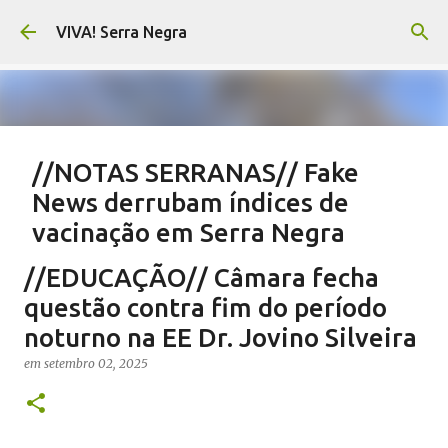
Pular para o conteúdo principal
VIVA! Serra Negra
//NOTAS SERRANAS// Fake
News derrubam índices de
vacinação em Serra Negra
em
agosto 07, 2026
CARLOS MOTTA
NOTAS SERRANAS
//EDUCAÇÃO// Câmara fecha
SALETE SILVA
SAÚDE SERRA NEGRA
VACINAÇÃO SERRA NEGRA
questão contra fim do período
VIVA! SERRA NEGRA NO AR
noturno na EE Dr. Jovino Silveira
0
em
setembro 02, 2025