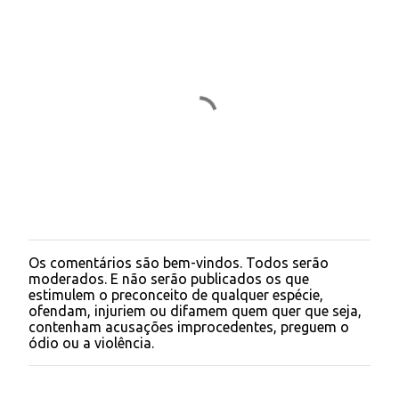
s
Os comentários são bem-vindos. Todos serão
P
moderados. E não serão publicados os que
o
estimulem o preconceito de qualquer espécie,
s
ofendam, injuriem ou difamem quem quer que seja,
t
contenham acusações improcedentes, preguem o
a
ódio ou a violência.
r
u
m
c