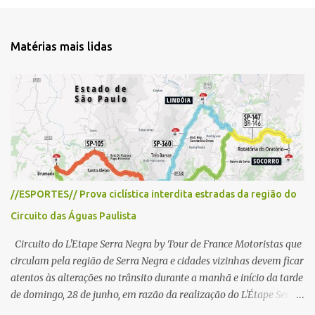
o
m
e
Matérias mais lidas
n
t
á
r
i
o
//ESPORTES// Prova ciclística interdita estradas da região do
Circuito das Águas Paulista
Circuito do L'Etape Serra Negra by Tour de France Motoristas que
circulam pela região de Serra Negra e cidades vizinhas devem ficar
atentos às alterações no trânsito durante a manhã e início da tarde
de domingo, 28 de junho, em razão da realização do L'Étape Serra
Negra by Tour de France presented by Nubank. Considerado o