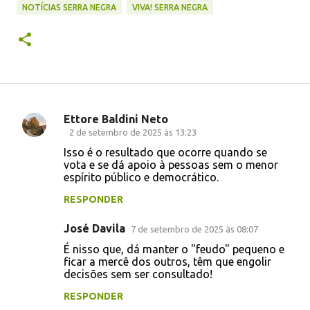
NOTÍCIAS SERRA NEGRA
VIVA! SERRA NEGRA
Ettore Baldini Neto
C
2 de setembro de 2025 às 13:23
o
Isso é o resultado que ocorre quando se
vota e se dá apoio à pessoas sem o menor
m
espírito público e democrático.
e
RESPONDER
n
t
José Davila
7 de setembro de 2025 às 08:07
á
É nisso que, dá manter o "feudo" pequeno e
ficar a mercê dos outros, têm que engolir
r
decisões sem ser consultado!
i
RESPONDER
o