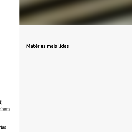
Matérias mais lidas
),
nenhum
vias