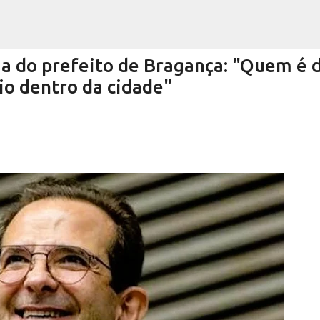
Pular para o conteúdo principal
 do prefeito de Bragança: "Quem é 
io dentro da cidade"
Encurtando caminho
RRA NEGRA
VIVA! SERRA NEGRA