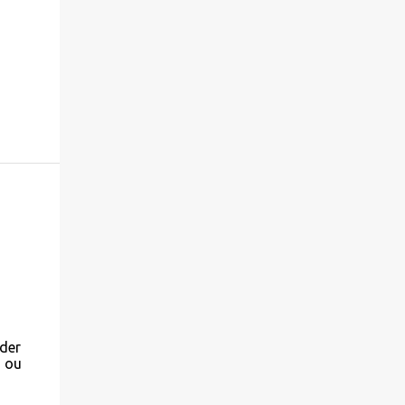
der
m ou