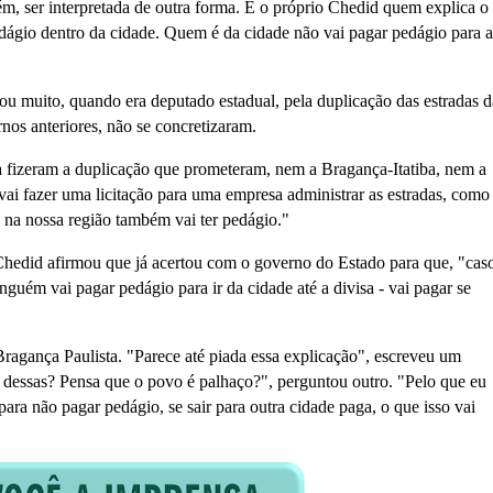
ém, ser interpretada de outra forma. É o próprio Chedid quem explica o
edágio dentro da cidade. Quem é da cidade não vai pagar pedágio para 
ou muito, quando era deputado estadual, pela duplicação das estradas d
rnos anteriores, não se concretizaram.
 fizeram a duplicação que prometeram, nem a Bragança-Itatiba, nem a
ai fazer uma licitação para uma empresa administrar as estradas, como 
 na nossa região também vai ter pedágio."
hedid afirmou que já acertou com o governo do Estado para que, "cas
nguém vai pagar pedágio para ir da cidade até a divisa - vai pagar se
ragança Paulista. "Parece até piada essa explicação", escreveu um
dessas? Pensa que o povo é palhaço?", perguntou outro. "Pelo que eu
para não pagar pedágio, se sair para outra cidade paga, o que isso vai