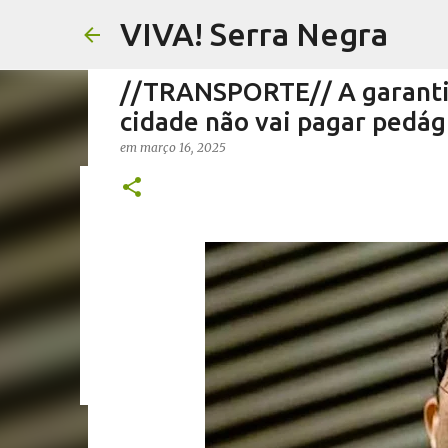
VIVA! Serra Negra
//TRANSPORTE// A garantia
cidade não vai pagar pedág
em
março 16, 2025
//FERNANDO PESCIOTTA// 
em
agosto 06, 2026
FERNANDO PESCIOTTA
NOTÍCIAS SE
0