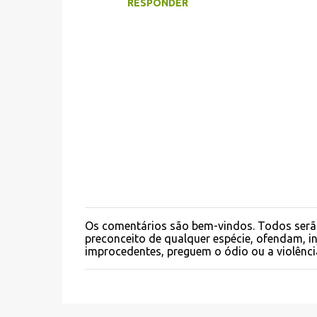
RESPONDER
i
o
s
Os comentários são bem-vindos. Todos serã
P
preconceito de qualquer espécie, ofendam, 
o
improcedentes, preguem o ódio ou a violênci
s
t
a
r
u