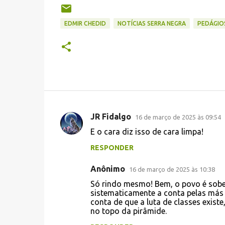
EDMIR CHEDID
NOTÍCIAS SERRA NEGRA
PEDÁGIO
JR Fidalgo
16 de março de 2025 às 09:54
C
E o cara diz isso de cara limpa!
o
RESPONDER
m
e
Anônimo
16 de março de 2025 às 10:38
n
Só rindo mesmo! Bem, o povo é sobe
t
sistematicamente a conta pelas más 
conta de que a luta de classes exist
á
no topo da pirâmide.
r