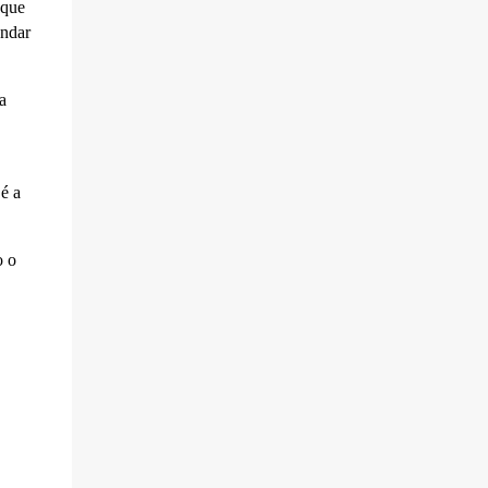
 que
andar
a
é a
o o