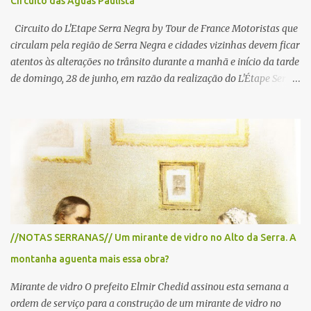
Circuito das Águas Paulista
Circuito do L'Etape Serra Negra by Tour de France Motoristas que
circulam pela região de Serra Negra e cidades vizinhas devem ficar
atentos às alterações no trânsito durante a manhã e início da tarde
de domingo, 28 de junho, em razão da realização do L'Étape Serra
Negra by Tour de France presented by Nubank. Considerado o
principal circuito de ciclismo amador da América Latina, o evento
reunirá atletas de diferentes regiões do país e terá percursos
passando pelos municípios de Serra Negra, Amparo, Monte Alegre
do Sul, Lindoia e Socorro. Para garantir a segurança dos
participantes e do público, diversos trechos de rodovias e estradas
da região serão interditados temporariamente ao longo da prova.
A largada será na Rua Coronel Pedro Penteado, em Serra Negra,
para cerca de 2.000 ciclistas, às 6h30. De acordo com o
//NOTAS SERRANAS// Um mirante de vidro no Alto da Serra. A
cronograma da organização e de todas as prefeituras envolvidas,
montanha aguenta mais essa obra?
as interdições ocorrerão de forma programada e os trechos serão
reabertos gradativamente depois da pass...
Mirante de vidro O prefeito Elmir Chedid assinou esta semana a
ordem de serviço para a construção de um mirante de vidro no