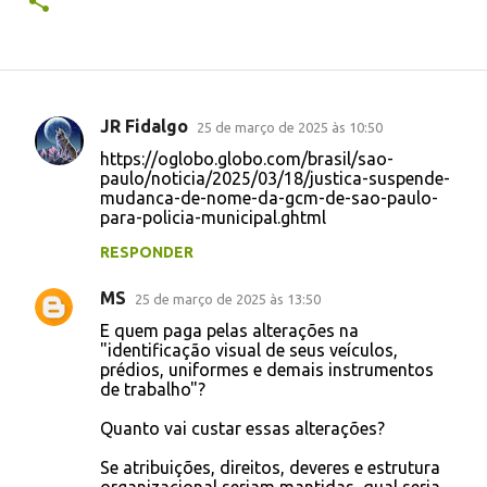
JR Fidalgo
25 de março de 2025 às 10:50
C
https://oglobo.globo.com/brasil/sao-
o
paulo/noticia/2025/03/18/justica-suspende-
mudanca-de-nome-da-gcm-de-sao-paulo-
m
para-policia-municipal.ghtml
e
RESPONDER
n
t
MS
25 de março de 2025 às 13:50
á
E quem paga pelas alterações na
"identificação visual de seus veículos,
r
prédios, uniformes e demais instrumentos
i
de trabalho"?
o
Quanto vai custar essas alterações?
s
Se atribuições, direitos, deveres e estrutura