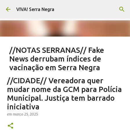
Pular para o conteúdo principal
VIVA! Serra Negra
//NOTAS SERRANAS// Fake
News derrubam índices de
vacinação em Serra Negra
em
agosto 07, 2026
CARLOS MOTTA
NOTAS SERRANAS
//CIDADE// Vereadora quer
SALETE SILVA
SAÚDE SERRA NEGRA
VACINAÇÃO SERRA NEGRA
mudar nome da GCM para Polícia
VIVA! SERRA NEGRA NO AR
Municipal. Justiça tem barrado
iniciativa
0
em
março 25, 2025