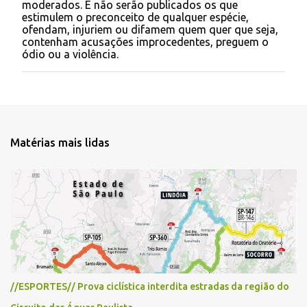
moderados. E não serão publicados os que
o
estimulem o preconceito de qualquer espécie,
s
ofendam, injuriem ou difamem quem quer que seja,
t
contenham acusações improcedentes, preguem o
a
ódio ou a violência.
r
u
m
c
o
m
e
Matérias mais lidas
n
t
á
r
i
o
//ESPORTES// Prova ciclística interdita estradas da região do