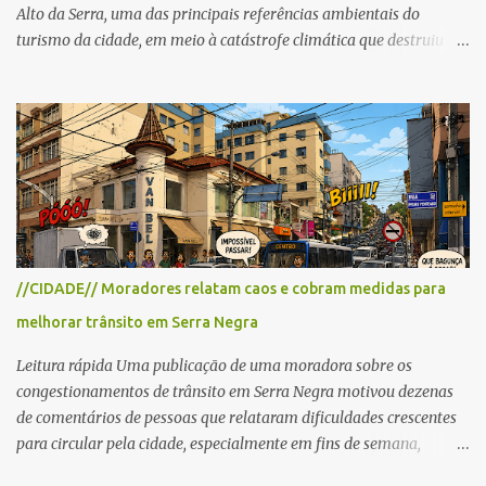
Alto da Serra, uma das principais referências ambientais do
turismo da cidade, em meio à catástrofe climática que destruiu o
Estado do Rio Grande do Sul. A tragédia suscitou novamente o
debate sobre as mudanças climáticas e o impacto do colapso
ambiental nas políticas públicas. Preservação permanente O Alto
da Serra está localizado em uma das Áreas de Preservação
Permanente no município, chamadas de APP no Código Florestal
Brasileiro, Lei nº 12.651/12. As APPS são protegidas com a função
ambiental de preservar os recursos hídricos, a paisagem, a
proteção do solo e a biodiversidade para assegurar a qualidade de
vida da população. No local já estão instaladas torres de
//CIDADE// Moradores relatam caos e cobram medidas para
transmissão de televisão e telefonia celular, contêineres de uso
melhorar trânsito em Serra Negra
comercial, sanitário público, pequenas construções e uma rampa
para a prática do voo livre. A montanha vai resistir a mais uma
Leitura rápida Uma publicação de uma moradora sobre os
obra? Im...
congestionamentos de trânsito em Serra Negra motivou dezenas
de comentários de pessoas que relataram dificuldades crescentes
para circular pela cidade, especialmente em fins de semana,
feriados e férias. A maioria destacou que o problema não é o