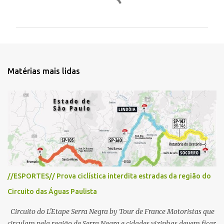
o
m
e
n
t
Matérias mais lidas
á
r
i
o
s
//ESPORTES// Prova ciclística interdita estradas da região do
Circuito das Águas Paulista
Circuito do L'Etape Serra Negra by Tour de France Motoristas que
circulam pela região de Serra Negra e cidades vizinhas devem ficar