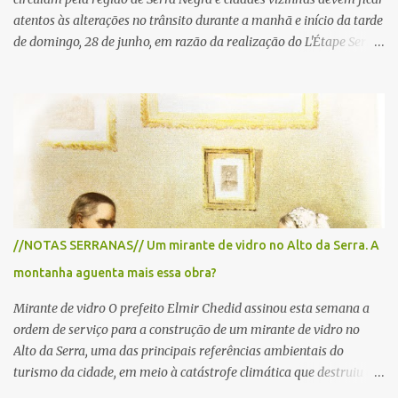
atentos às alterações no trânsito durante a manhã e início da tarde
de domingo, 28 de junho, em razão da realização do L'Étape Serra
Negra by Tour de France presented by Nubank. Considerado o
principal circuito de ciclismo amador da América Latina, o evento
reunirá atletas de diferentes regiões do país e terá percursos
passando pelos municípios de Serra Negra, Amparo, Monte Alegre
do Sul, Lindoia e Socorro. Para garantir a segurança dos
participantes e do público, diversos trechos de rodovias e estradas
da região serão interditados temporariamente ao longo da prova.
A largada será na Rua Coronel Pedro Penteado, em Serra Negra,
para cerca de 2.000 ciclistas, às 6h30. De acordo com o
//NOTAS SERRANAS// Um mirante de vidro no Alto da Serra. A
cronograma da organização e de todas as prefeituras envolvidas,
montanha aguenta mais essa obra?
as interdições ocorrerão de forma programada e os trechos serão
reabertos gradativamente depois da pass...
Mirante de vidro O prefeito Elmir Chedid assinou esta semana a
ordem de serviço para a construção de um mirante de vidro no
Alto da Serra, uma das principais referências ambientais do
turismo da cidade, em meio à catástrofe climática que destruiu o
Estado do Rio Grande do Sul. A tragédia suscitou novamente o