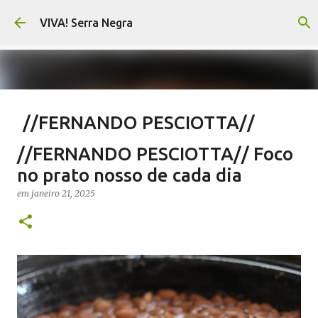
Pular para o conteúdo principal
VIVA! Serra Negra
//FERNANDO PESCIOTTA//
Encurtando caminho
//FERNANDO PESCIOTTA// Foco
em
agosto 06, 2026
FERNANDO PESCIOTTA
no prato nosso de cada dia
NOTÍCIAS SERRA NEGRA
VIVA! SERRA NEGRA
em
janeiro 21, 2025
0