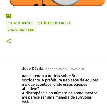
NOTAS SERRANAS
NOTÍCIAS SERRA NEGRA
VIVA! SERRA NEGRA
Jose Dávila
2 de agosto de 2024 às 20:01
C
nao entendo a notícia sobre Brasil
o
sorridente. A prefeitura não sabe da equipes
e o que acontece, onde essas equipes
m
atendem?
e
A discrepância no número de atendimentos
me parece ser uma maneira de surrupiar
n
verbas!
t