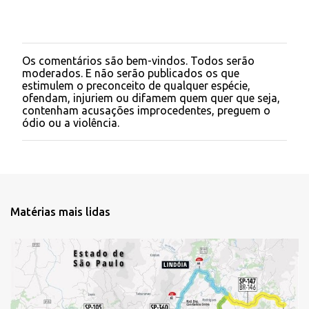
Os comentários são bem-vindos. Todos serão
P
moderados. E não serão publicados os que
o
estimulem o preconceito de qualquer espécie,
s
ofendam, injuriem ou difamem quem quer que seja,
t
contenham acusações improcedentes, preguem o
a
ódio ou a violência.
r
u
m
c
o
m
e
Matérias mais lidas
n
t
á
r
i
o