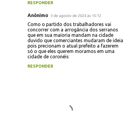
RESPONDER
á
r
Anônimo
3 de agosto de 2024 às 15:12
i
Como o partido dos trabalhadores vai
concorrer com a arrogância dos serranos
o
que em sua maioria mandam na cidade
s
duvido que comerciantes mudaram de ideia
pois precionam o atual prefeito a fazerem
só o que eles querem moramos em uma
cidade de coronéis
RESPONDER