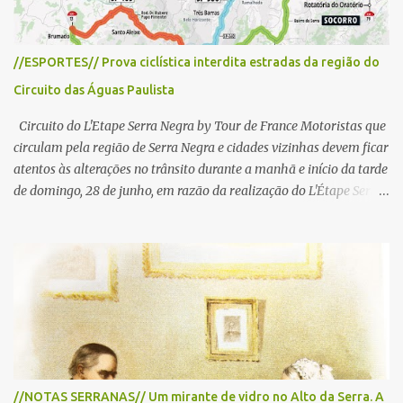
//ESPORTES// Prova ciclística interdita estradas da região do
Circuito das Águas Paulista
Circuito do L'Etape Serra Negra by Tour de France Motoristas que
circulam pela região de Serra Negra e cidades vizinhas devem ficar
atentos às alterações no trânsito durante a manhã e início da tarde
de domingo, 28 de junho, em razão da realização do L'Étape Serra
Negra by Tour de France presented by Nubank. Considerado o
principal circuito de ciclismo amador da América Latina, o evento
reunirá atletas de diferentes regiões do país e terá percursos
passando pelos municípios de Serra Negra, Amparo, Monte Alegre
do Sul, Lindoia e Socorro. Para garantir a segurança dos
participantes e do público, diversos trechos de rodovias e estradas
da região serão interditados temporariamente ao longo da prova.
A largada será na Rua Coronel Pedro Penteado, em Serra Negra,
para cerca de 2.000 ciclistas, às 6h30. De acordo com o
//NOTAS SERRANAS// Um mirante de vidro no Alto da Serra. A