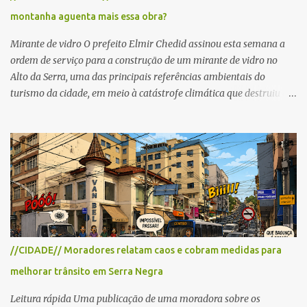
cronograma da organização e de todas as prefeituras envolvidas,
montanha aguenta mais essa obra?
as interdições ocorrerão de forma programada e os trechos serão
reabertos gradativamente depois da pass...
Mirante de vidro O prefeito Elmir Chedid assinou esta semana a
ordem de serviço para a construção de um mirante de vidro no
Alto da Serra, uma das principais referências ambientais do
turismo da cidade, em meio à catástrofe climática que destruiu o
Estado do Rio Grande do Sul. A tragédia suscitou novamente o
debate sobre as mudanças climáticas e o impacto do colapso
ambiental nas políticas públicas. Preservação permanente O Alto
da Serra está localizado em uma das Áreas de Preservação
Permanente no município, chamadas de APP no Código Florestal
Brasileiro, Lei nº 12.651/12. As APPS são protegidas com a função
ambiental de preservar os recursos hídricos, a paisagem, a
proteção do solo e a biodiversidade para assegurar a qualidade de
vida da população. No local já estão instaladas torres de
//CIDADE// Moradores relatam caos e cobram medidas para
transmissão de televisão e telefonia celular, contêineres de uso
melhorar trânsito em Serra Negra
comercial, sanitário público, pequenas construções e uma rampa
para a prática do voo livre. A montanha vai resistir a mais uma
Leitura rápida Uma publicação de uma moradora sobre os