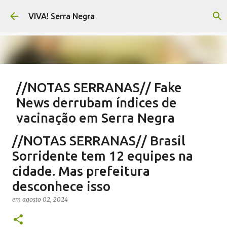
Pular para o conteúdo principal
VIVA! Serra Negra
//NOTAS SERRANAS// Fake
News derrubam índices de
vacinação em Serra Negra
em
agosto 07, 2026
CARLOS MOTTA
NOTAS SERRANAS
//NOTAS SERRANAS// Brasil
SALETE SILVA
SAÚDE SERRA NEGRA
VACINAÇÃO SERRA NEGRA
Sorridente tem 12 equipes na
VIVA! SERRA NEGRA NO AR
cidade. Mas prefeitura
desconhece isso
0
em
agosto 02, 2024