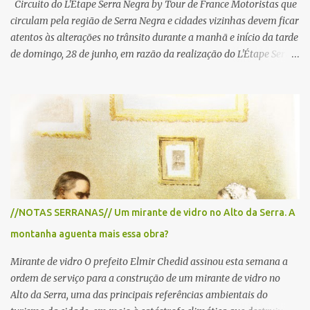
Circuito do L'Etape Serra Negra by Tour de France Motoristas que
circulam pela região de Serra Negra e cidades vizinhas devem ficar
atentos às alterações no trânsito durante a manhã e início da tarde
de domingo, 28 de junho, em razão da realização do L'Étape Serra
Negra by Tour de France presented by Nubank. Considerado o
principal circuito de ciclismo amador da América Latina, o evento
reunirá atletas de diferentes regiões do país e terá percursos
passando pelos municípios de Serra Negra, Amparo, Monte Alegre
do Sul, Lindoia e Socorro. Para garantir a segurança dos
participantes e do público, diversos trechos de rodovias e estradas
da região serão interditados temporariamente ao longo da prova.
A largada será na Rua Coronel Pedro Penteado, em Serra Negra,
para cerca de 2.000 ciclistas, às 6h30. De acordo com o
//NOTAS SERRANAS// Um mirante de vidro no Alto da Serra. A
cronograma da organização e de todas as prefeituras envolvidas,
montanha aguenta mais essa obra?
as interdições ocorrerão de forma programada e os trechos serão
reabertos gradativamente depois da pass...
Mirante de vidro O prefeito Elmir Chedid assinou esta semana a
ordem de serviço para a construção de um mirante de vidro no
Alto da Serra, uma das principais referências ambientais do