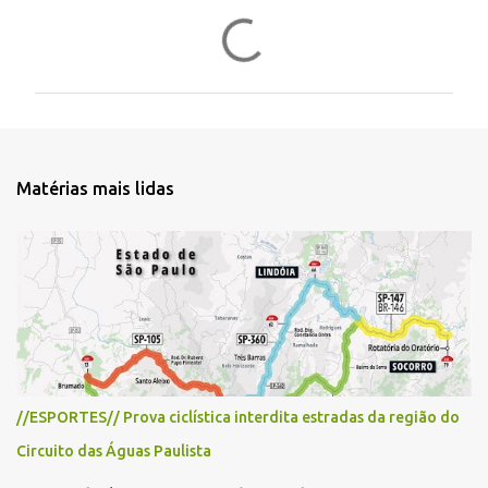
C
o
m
e
n
t
Matérias mais lidas
á
r
i
o
s
//ESPORTES// Prova ciclística interdita estradas da região do
Circuito das Águas Paulista