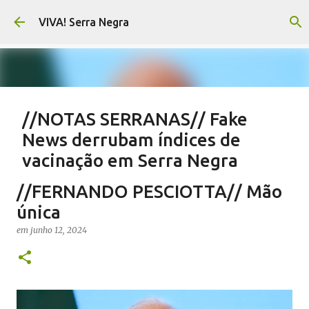
Pular para o conteúdo principal
VIVA! Serra Negra
//NOTAS SERRANAS// Fake
News derrubam índices de
vacinação em Serra Negra
em
agosto 07, 2026
CARLOS MOTTA
NOTAS SERRANAS
//FERNANDO PESCIOTTA// Mão
SALETE SILVA
SAÚDE SERRA NEGRA
VACINAÇÃO SERRA NEGRA
única
VIVA! SERRA NEGRA NO AR
em
junho 12, 2024
0