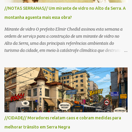
para cerca de 2.000 ciclistas, às 6h30. De acordo com o
//NOTAS SERRANAS// Um mirante de vidro no Alto da Serra. A
cronograma da organização e de todas as prefeituras envolvidas,
montanha aguenta mais essa obra?
as interdições ocorrerão de forma programada e os trechos serão
reabertos gradativamente depois da pass...
Mirante de vidro O prefeito Elmir Chedid assinou esta semana a
ordem de serviço para a construção de um mirante de vidro no
Alto da Serra, uma das principais referências ambientais do
turismo da cidade, em meio à catástrofe climática que destruiu o
Estado do Rio Grande do Sul. A tragédia suscitou novamente o
debate sobre as mudanças climáticas e o impacto do colapso
ambiental nas políticas públicas. Preservação permanente O Alto
da Serra está localizado em uma das Áreas de Preservação
Permanente no município, chamadas de APP no Código Florestal
Brasileiro, Lei nº 12.651/12. As APPS são protegidas com a função
ambiental de preservar os recursos hídricos, a paisagem, a
proteção do solo e a biodiversidade para assegurar a qualidade de
vida da população. No local já estão instaladas torres de
//CIDADE// Moradores relatam caos e cobram medidas para
transmissão de televisão e telefonia celular, contêineres de uso
melhorar trânsito em Serra Negra
comercial, sanitário público, pequenas construções e uma rampa