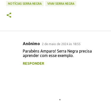
NOTÍCIAS SERRA NEGRA
VIVA! SERRA NEGRA
Anônimo
2 de maio de 2024 às 18:55
C
Parabéns Amparo! Serra Negra precisa
o
aprender com esse exemplo.
m
RESPONDER
e
n
t
á
r
i
o