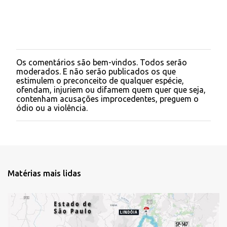
s
Os comentários são bem-vindos. Todos serão
P
moderados. E não serão publicados os que
o
estimulem o preconceito de qualquer espécie,
s
ofendam, injuriem ou difamem quem quer que seja,
t
contenham acusações improcedentes, preguem o
a
ódio ou a violência.
r
u
m
c
o
m
e
Matérias mais lidas
n
t
á
r
i
o