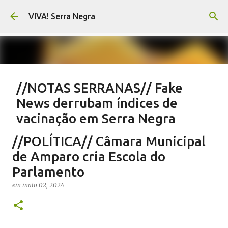
Pular para o conteúdo principal
VIVA! Serra Negra
//NOTAS SERRANAS// Fake
News derrubam índices de
vacinação em Serra Negra
em
agosto 07, 2026
CARLOS MOTTA
NOTAS SERRANAS
//POLÍTICA// Câmara Municipal
SALETE SILVA
SAÚDE SERRA NEGRA
VACINAÇÃO SERRA NEGRA
de Amparo cria Escola do
VIVA! SERRA NEGRA NO AR
Parlamento
0
em
maio 02, 2024