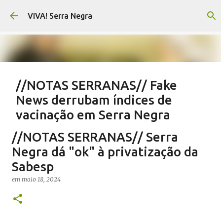
Pular para o conteúdo principal
VIVA! Serra Negra
//NOTAS SERRANAS// Fake
News derrubam índices de
vacinação em Serra Negra
em
agosto 07, 2026
CARLOS MOTTA
NOTAS SERRANAS
//NOTAS SERRANAS// Serra
SALETE SILVA
SAÚDE SERRA NEGRA
VACINAÇÃO SERRA NEGRA
Negra dá "ok" à privatização da
VIVA! SERRA NEGRA NO AR
Sabesp
0
em
maio 18, 2024