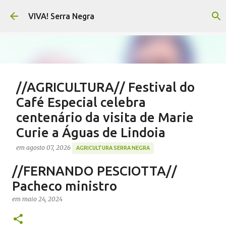
Pular para o conteúdo principal
VIVA! Serra Negra
//AGRICULTURA// Festival do
Café Especial celebra
centenário da visita de Marie
Curie a Águas de Lindoia
em
agosto 07, 2026
AGRICULTURA SERRA NEGRA
CAFÉ SERRA NEGRA
CAFEICULTURA SERRA NEGRA
//FERNANDO PESCIOTTA//
FESTIVAL CAFÉ ÁGUAS DE LINDOIA
NOTÍCIAS SERRA NEGRA
Pacheco ministro
VIVA! SERRA NEGRA
em
maio 24, 2024
0