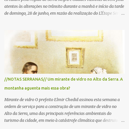
atentos às alterações no trânsito durante a manhã e início da tarde
de domingo, 28 de junho, em razão da realização do L'Étape Serra
Negra by Tour de France presented by Nubank. Considerado o
principal circuito de ciclismo amador da América Latina, o evento
reunirá atletas de diferentes regiões do país e terá percursos
passando pelos municípios de Serra Negra, Amparo, Monte Alegre
do Sul, Lindoia e Socorro. Para garantir a segurança dos
participantes e do público, diversos trechos de rodovias e estradas
da região serão interditados temporariamente ao longo da prova.
A largada será na Rua Coronel Pedro Penteado, em Serra Negra,
para cerca de 2.000 ciclistas, às 6h30. De acordo com o
//NOTAS SERRANAS// Um mirante de vidro no Alto da Serra. A
cronograma da organização e de todas as prefeituras envolvidas,
montanha aguenta mais essa obra?
as interdições ocorrerão de forma programada e os trechos serão
reabertos gradativamente depois da pass...
Mirante de vidro O prefeito Elmir Chedid assinou esta semana a
ordem de serviço para a construção de um mirante de vidro no
Alto da Serra, uma das principais referências ambientais do
turismo da cidade, em meio à catástrofe climática que destruiu o
Estado do Rio Grande do Sul. A tragédia suscitou novamente o