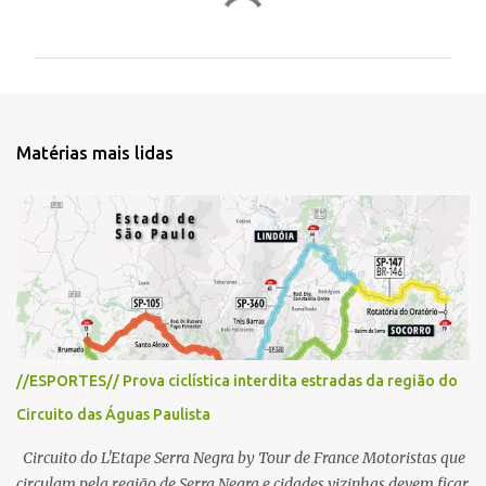
o
m
e
n
t
Matérias mais lidas
á
r
i
o
s
//ESPORTES// Prova ciclística interdita estradas da região do
Circuito das Águas Paulista
Circuito do L'Etape Serra Negra by Tour de France Motoristas que
circulam pela região de Serra Negra e cidades vizinhas devem ficar