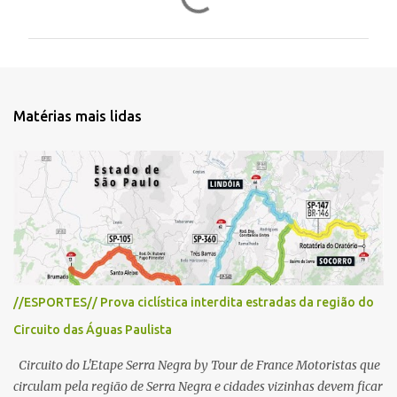
o
m
e
n
t
Matérias mais lidas
á
r
i
o
s
//ESPORTES// Prova ciclística interdita estradas da região do
Circuito das Águas Paulista
Circuito do L'Etape Serra Negra by Tour de France Motoristas que
circulam pela região de Serra Negra e cidades vizinhas devem ficar