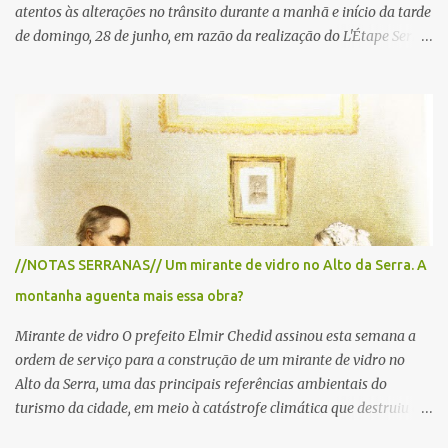
atentos às alterações no trânsito durante a manhã e início da tarde
de domingo, 28 de junho, em razão da realização do L'Étape Serra
Negra by Tour de France presented by Nubank. Considerado o
principal circuito de ciclismo amador da América Latina, o evento
reunirá atletas de diferentes regiões do país e terá percursos
passando pelos municípios de Serra Negra, Amparo, Monte Alegre
do Sul, Lindoia e Socorro. Para garantir a segurança dos
participantes e do público, diversos trechos de rodovias e estradas
da região serão interditados temporariamente ao longo da prova.
A largada será na Rua Coronel Pedro Penteado, em Serra Negra,
para cerca de 2.000 ciclistas, às 6h30. De acordo com o
//NOTAS SERRANAS// Um mirante de vidro no Alto da Serra. A
cronograma da organização e de todas as prefeituras envolvidas,
montanha aguenta mais essa obra?
as interdições ocorrerão de forma programada e os trechos serão
reabertos gradativamente depois da pass...
Mirante de vidro O prefeito Elmir Chedid assinou esta semana a
ordem de serviço para a construção de um mirante de vidro no
Alto da Serra, uma das principais referências ambientais do
turismo da cidade, em meio à catástrofe climática que destruiu o
Estado do Rio Grande do Sul. A tragédia suscitou novamente o