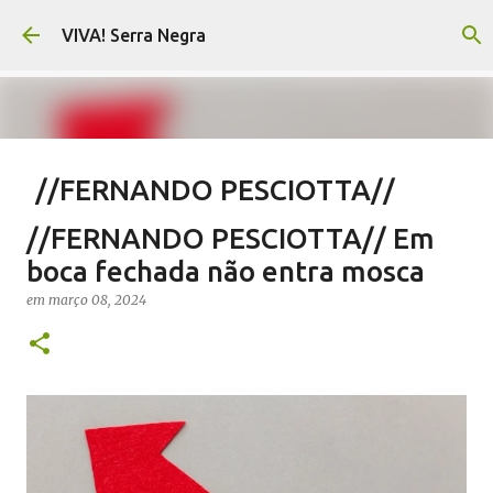
Pular para o conteúdo principal
VIVA! Serra Negra
//FERNANDO PESCIOTTA//
Encurtando caminho
//FERNANDO PESCIOTTA// Em
em
agosto 06, 2026
FERNANDO PESCIOTTA
boca fechada não entra mosca
NOTÍCIAS SERRA NEGRA
VIVA! SERRA NEGRA
em
março 08, 2024
0