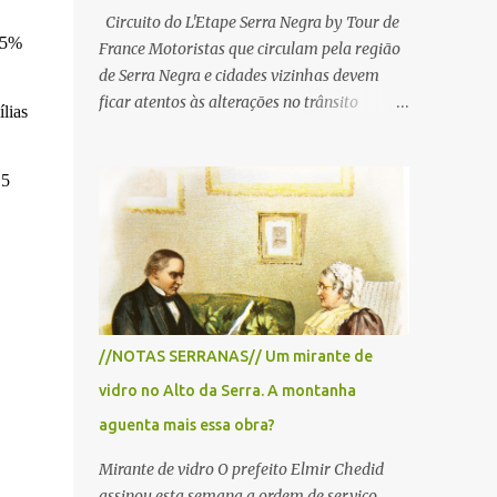
Circuito do L'Etape Serra Negra by Tour de
75%
France Motoristas que circulam pela região
de Serra Negra e cidades vizinhas devem
ficar atentos às alterações no trânsito
lias
durante a manhã e início da tarde de
domingo, 28 de junho, em razão da
15
realização do L'Étape Serra Negra by Tour
de France presented by Nubank.
Considerado o principal circuito de ciclismo
amador da América Latina, o evento reunirá
atletas de diferentes regiões do país e terá
percursos passando pelos municípios de
Serra Negra, Amparo, Monte Alegre do Sul,
//NOTAS SERRANAS// Um mirante de
Lindoia e Socorro. Para garantir a segurança
vidro no Alto da Serra. A montanha
dos participantes e do público, diversos
trechos de rodovias e estradas da região
aguenta mais essa obra?
serão interditados temporariamente ao
Mirante de vidro O prefeito Elmir Chedid
longo da prova. A largada será na Rua
assinou esta semana a ordem de serviço