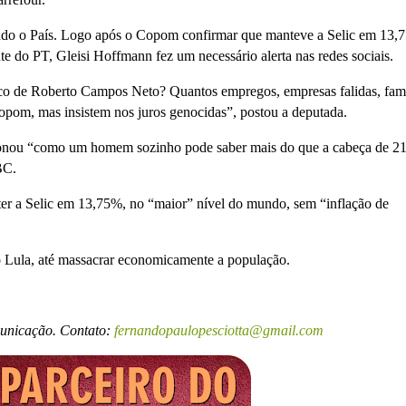
ando o País. Logo após o Copom confirmar que manteve a Selic em 13,
te do PT, Gleisi Hoffmann fez um necessário alerta nas redes sociais.
co de Roberto Campos Neto? Quantos empregos, empresas falidas, famí
opom, mas insistem nos juros genocidas”, postou a deputada.
stionou “como um homem sozinho pode saber mais do que a cabeça de 2
BC.
ter a Selic em 13,75%, no “maior” nível do mundo, sem “inflação de
no Lula, até massacrar economicamente a população.
municação. Contato:
fernandopaulopesciotta@gmail.com