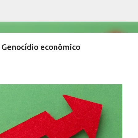
Pular para o conteúdo principal
Genocídio econômico
o Café Especial celebra centenário d
as de Lindoia
RRA NEGRA
CAFEICULTURA SERRA NEGRA
FESTIVAL CAFÉ ÁGUAS DE LINDOIA