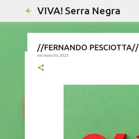
VIVA! Serra Negra
//FERNANDO PESCIOTTA// 
em
maio 05, 2023
//AGRICULTURA// Festival d
visita de Marie Curie a Águ
em
agosto 07, 2026
AGRICULTURA SERRA NEGRA
CAFÉ SE
NOTÍCIAS SERRA NEGRA
VIVA! SERRA NEGRA
0