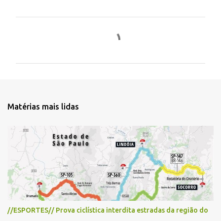
C
o
m
e
n
t
Matérias mais lidas
á
r
i
o
s
//ESPORTES// Prova ciclística interdita estradas da região do