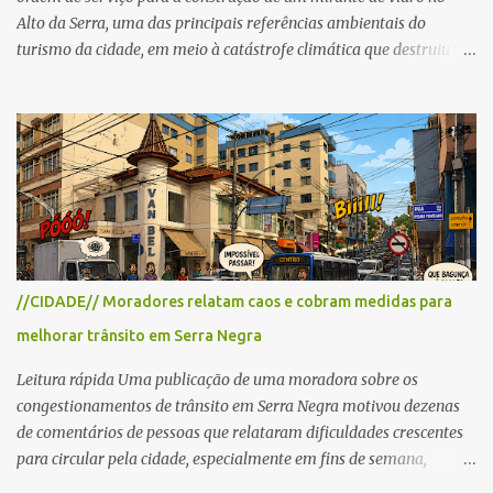
Alto da Serra, uma das principais referências ambientais do
turismo da cidade, em meio à catástrofe climática que destruiu o
Estado do Rio Grande do Sul. A tragédia suscitou novamente o
debate sobre as mudanças climáticas e o impacto do colapso
ambiental nas políticas públicas. Preservação permanente O Alto
da Serra está localizado em uma das Áreas de Preservação
Permanente no município, chamadas de APP no Código Florestal
Brasileiro, Lei nº 12.651/12. As APPS são protegidas com a função
ambiental de preservar os recursos hídricos, a paisagem, a
proteção do solo e a biodiversidade para assegurar a qualidade de
vida da população. No local já estão instaladas torres de
//CIDADE// Moradores relatam caos e cobram medidas para
transmissão de televisão e telefonia celular, contêineres de uso
melhorar trânsito em Serra Negra
comercial, sanitário público, pequenas construções e uma rampa
para a prática do voo livre. A montanha vai resistir a mais uma
Leitura rápida Uma publicação de uma moradora sobre os
obra? Im...
congestionamentos de trânsito em Serra Negra motivou dezenas
de comentários de pessoas que relataram dificuldades crescentes
para circular pela cidade, especialmente em fins de semana,
feriados e férias. A maioria destacou que o problema não é o