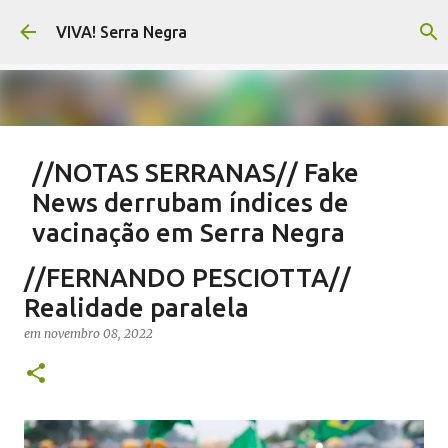
Pular para o conteúdo principal
VIVA! Serra Negra
//NOTAS SERRANAS// Fake
News derrubam índices de
vacinação em Serra Negra
em
agosto 07, 2026
CARLOS MOTTA
NOTAS SERRANAS
//FERNANDO PESCIOTTA//
SALETE SILVA
SAÚDE SERRA NEGRA
VACINAÇÃO SERRA NEGRA
Realidade paralela
VIVA! SERRA NEGRA NO AR
em
novembro 08, 2022
0