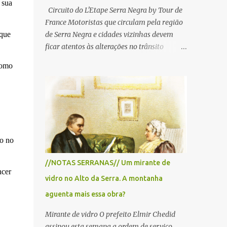
 sua
Circuito do L'Etape Serra Negra by Tour de
France Motoristas que circulam pela região
 que
de Serra Negra e cidades vizinhas devem
ficar atentos às alterações no trânsito
durante a manhã e início da tarde de
como
domingo, 28 de junho, em razão da
realização do L'Étape Serra Negra by Tour
de France presented by Nubank.
Considerado o principal circuito de ciclismo
amador da América Latina, o evento reunirá
atletas de diferentes regiões do país e terá
co no
percursos passando pelos municípios de
Serra Negra, Amparo, Monte Alegre do Sul,
//NOTAS SERRANAS// Um mirante de
Lindoia e Socorro. Para garantir a segurança
ncer
vidro no Alto da Serra. A montanha
dos participantes e do público, diversos
trechos de rodovias e estradas da região
aguenta mais essa obra?
serão interditados temporariamente ao
Mirante de vidro O prefeito Elmir Chedid
longo da prova. A largada será na Rua
assinou esta semana a ordem de serviço