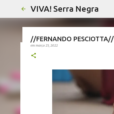
VIVA! Serra Negra
//FERNANDO PESCIOTTA// 
em
março 25, 2022
//NOTAS SERRANAS// Fake N
Serra Negra
em
agosto 07, 2026
CARLOS MOTTA
NOTAS SERRANAS
VIVA! SERRA NEGRA NO AR
0