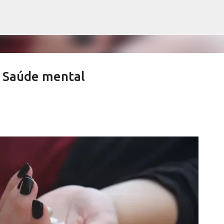
Pular para o conteúdo principal
Saúde mental
ews derrubam índices de vacinação
SALETE SILVA
SAÚDE SERRA NEGRA
VACINAÇÃO SERRA NEGRA