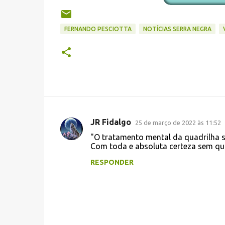
FERNANDO PESCIOTTA
NOTÍCIAS SERRA NEGRA
JR Fidalgo
25 de março de 2022 às 11:52
C
"O tratamento mental da quadrilha se
o
Com toda e absoluta certeza sem qu
m
RESPONDER
e
n
t
á