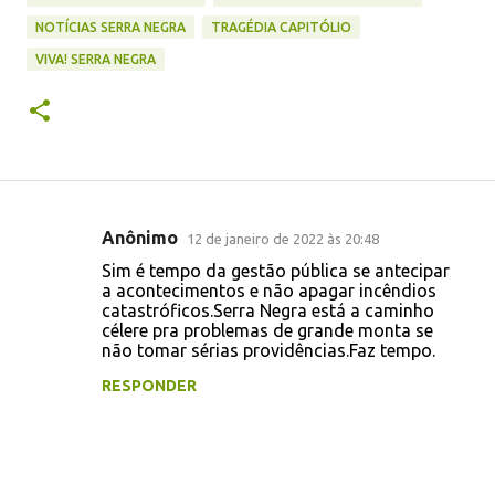
NOTÍCIAS SERRA NEGRA
TRAGÉDIA CAPITÓLIO
VIVA! SERRA NEGRA
Anônimo
12 de janeiro de 2022 às 20:48
C
Sim é tempo da gestão pública se antecipar
o
a acontecimentos e não apagar incêndios
catastróficos.Serra Negra está a caminho
m
célere pra problemas de grande monta se
e
não tomar sérias providências.Faz tempo.
n
RESPONDER
t
á
r