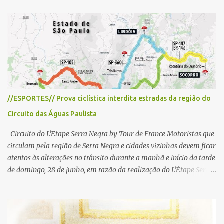
t
á
r
i
o
//ESPORTES// Prova ciclística interdita estradas da região do
Circuito das Águas Paulista
Circuito do L'Etape Serra Negra by Tour de France Motoristas que
circulam pela região de Serra Negra e cidades vizinhas devem ficar
atentos às alterações no trânsito durante a manhã e início da tarde
de domingo, 28 de junho, em razão da realização do L'Étape Serra
Negra by Tour de France presented by Nubank. Considerado o
principal circuito de ciclismo amador da América Latina, o evento
reunirá atletas de diferentes regiões do país e terá percursos
passando pelos municípios de Serra Negra, Amparo, Monte Alegre