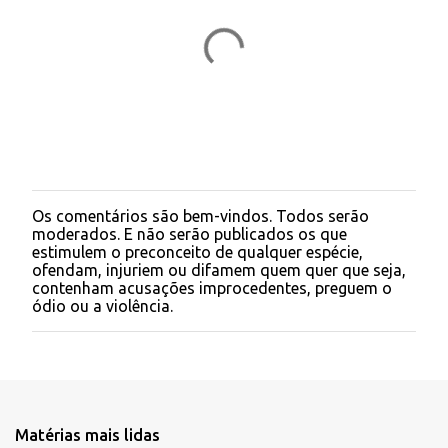
i
o
s
Os comentários são bem-vindos. Todos serão
P
moderados. E não serão publicados os que
o
estimulem o preconceito de qualquer espécie,
s
ofendam, injuriem ou difamem quem quer que seja,
t
contenham acusações improcedentes, preguem o
a
ódio ou a violência.
r
u
m
c
o
m
e
Matérias mais lidas
n