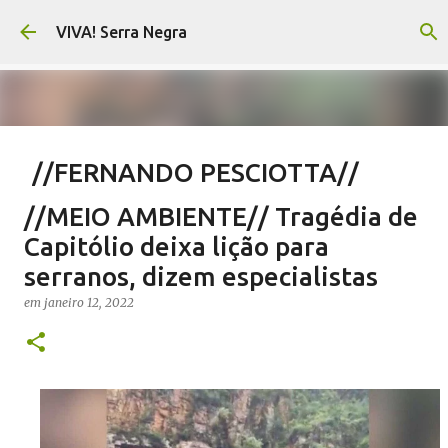
Pular para o conteúdo principal
VIVA! Serra Negra
//FERNANDO PESCIOTTA//
Encurtando caminho
//MEIO AMBIENTE// Tragédia de
em
agosto 06, 2026
FERNANDO PESCIOTTA
Capitólio deixa lição para
NOTÍCIAS SERRA NEGRA
VIVA! SERRA NEGRA
serranos, dizem especialistas
0
em
janeiro 12, 2022