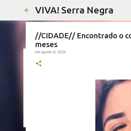
VIVA! Serra Negra
//CIDADE// Encontrado o co
meses
em
agosto 11, 2025
//SALETE SILVA// Vereador
proposta que dá a eles par
em
agosto 05, 2026
EMENDAS IMPOSITIVAS SERRA NEGRA
0