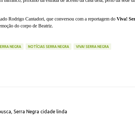
barranco, próximo da estrada de acesso da casa dela, perto da sede d
legado Rodrigo Cantadori, que conversou com a reportagem do
Viva! Se
emoção do corpo de Beatriz.
SERRA NEGRA
NOTÍCIAS SERRA NEGRA
VIVA! SERRA NEGRA
usca, Serra Negra cidade linda