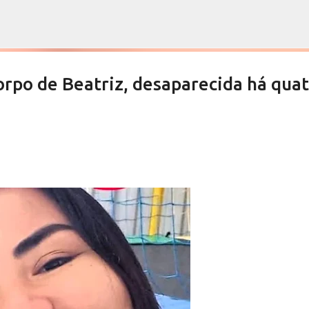
Pular para o conteúdo principal
rpo de Beatriz, desaparecida há qua
es devem aprovar por unanimidade
te do Orçamento
NOTÍCIAS SERRA NEGRA
SALETE SILVA
VIVA! SERRA NEGRA