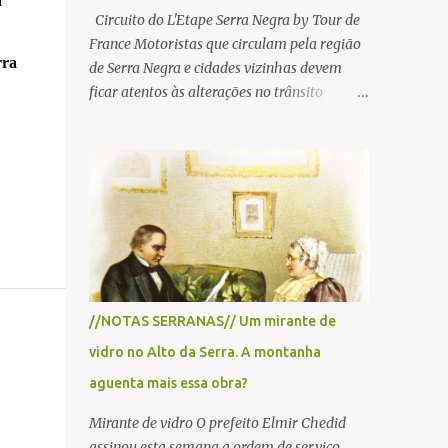
a
Circuito do L'Etape Serra Negra by Tour de
France Motoristas que circulam pela região
rra
de Serra Negra e cidades vizinhas devem
ficar atentos às alterações no trânsito
durante a manhã e início da tarde de
domingo, 28 de junho, em razão da
realização do L'Étape Serra Negra by Tour
de France presented by Nubank.
Considerado o principal circuito de ciclismo
amador da América Latina, o evento reunirá
atletas de diferentes regiões do país e terá
percursos passando pelos municípios de
Serra Negra, Amparo, Monte Alegre do Sul,
//NOTAS SERRANAS// Um mirante de
Lindoia e Socorro. Para garantir a segurança
vidro no Alto da Serra. A montanha
dos participantes e do público, diversos
trechos de rodovias e estradas da região
aguenta mais essa obra?
serão interditados temporariamente ao
Mirante de vidro O prefeito Elmir Chedid
longo da prova. A largada será na Rua
assinou esta semana a ordem de serviço