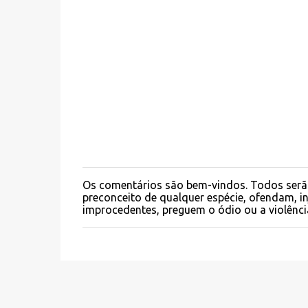
n
t
á
r
i
o
s
Os comentários são bem-vindos. Todos serã
P
preconceito de qualquer espécie, ofendam, 
o
improcedentes, preguem o ódio ou a violênci
s
t
a
r
u
m
c
o