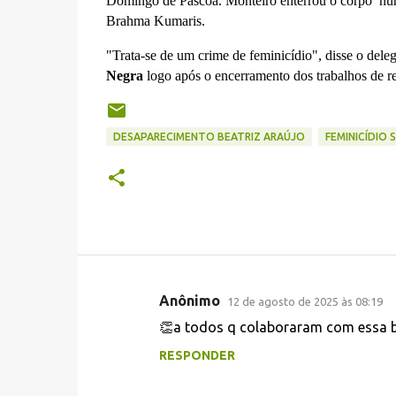
Domingo de Páscoa. Monteiro enterrou o corpo num 
Brahma Kumaris.
"Trata-se de um crime de feminicídio", disse o de
Negra
logo após o encerramento dos trabalhos de r
DESAPARECIMENTO BEATRIZ ARAÚJO
FEMINICÍDIO 
Anônimo
12 de agosto de 2025 às 08:19
C
👏a todos q colaboraram com essa b
o
RESPONDER
m
e