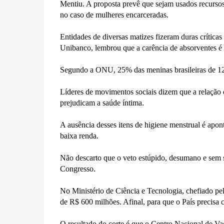
Mentiu. A proposta prevê que sejam usados recurso
no caso de mulheres encarceradas.
Entidades de diversas matizes fizeram duras crítica
Unibanco, lembrou que a carência de absorventes é u
Segundo a ONU, 25% das meninas brasileiras de 12 a
Líderes de movimentos sociais dizem que a relação
prejudicam a saúde íntima.
A ausência desses itens de higiene menstrual é apon
baixa renda.
Não descarto que o veto estúpido, desumano e sem s
Congresso.
No Ministério de Ciência e Tecnologia, chefiado pe
de R$ 600 milhões. Afinal, para que o País precisa c
O resultado do corte é que o Centro Nacional de Va