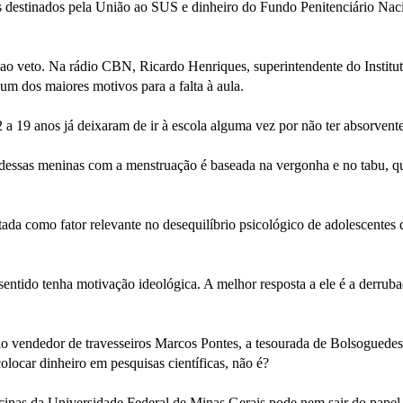
s destinados pela União ao SUS e dinheiro do Fundo Penitenciário Naci
s ao veto. Na rádio CBN, Ricardo Henriques, superintendente do Institu
m dos maiores motivos para a falta à aula.
 19 anos já deixaram de ir à escola alguma vez por não ter absorvente
 dessas meninas com a menstruação é baseada na vergonha e no tabu, q
tada como fator relevante no desequilíbrio psicológico de adolescentes 
entido tenha motivação ideológica. A melhor resposta a ele é a derrub
lo vendedor de travesseiros Marcos Pontes, a tesourada de Bolsoguedes
olocar dinheiro em pesquisas científicas, não é?
cinas da Universidade Federal de Minas Gerais pode nem sair do papel