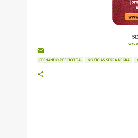
SE
www.
FERNANDO PESCIOTTA
NOTÍCIAS SERRA NEGRA
C
o
m
e