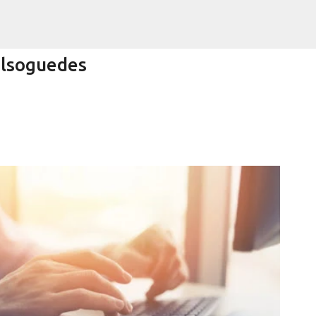
Pular para o conteúdo principal
olsoguedes
Encurtando caminho
RRA NEGRA
VIVA! SERRA NEGRA