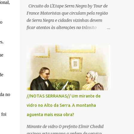
onal,
Circuito do L'Etape Serra Negra by Tour de
France Motoristas que circulam pela região
de Serra Negra e cidades vizinhas devem
to
ficar atentos às alterações no trânsito
durante a manhã e início da tarde de
domingo, 28 de junho, em razão da
s.
realização do L'Étape Serra Negra by Tour
ue
de France presented by Nubank.
Considerado o principal circuito de ciclismo
amador da América Latina, o evento reunirá
de
atletas de diferentes regiões do país e terá
percursos passando pelos municípios de
Serra Negra, Amparo, Monte Alegre do Sul,
ada no
//NOTAS SERRANAS// Um mirante de
Lindoia e Socorro. Para garantir a segurança
vidro no Alto da Serra. A montanha
dos participantes e do público, diversos
trechos de rodovias e estradas da região
 foi
aguenta mais essa obra?
serão interditados temporariamente ao
Mirante de vidro O prefeito Elmir Chedid
longo da prova. A largada será na Rua
assinou esta semana a ordem de serviço
.