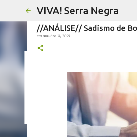
VIVA! Serra Negra
//ANÁLISE// Sadismo de B
em
outubro 14, 2021
//FERNANDO PESCIOTTA// 
em
agosto 06, 2026
FERNANDO PESCIOTTA
NOTÍCIAS SE
0