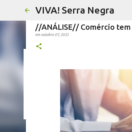
VIVA! Serra Negra
//ANÁLISE// Comércio tem 
em
outubro 07, 2021
//FERNANDO PESCIOTTA// 
em
agosto 06, 2026
FERNANDO PESCIOTTA
NOTÍCIAS SE
0