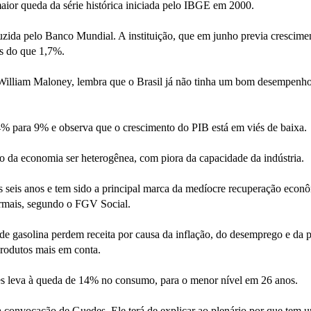
ior queda da série histórica iniciada pelo IBGE em 2000.
duzida pelo Banco Mundial. A instituição, que em junho previa crescime
is do que 1,7%.
 William Maloney, lembra que o Brasil já não tinha um bom desempenh
4% para 9% e observa que o crescimento do PIB está em viés de baixa.
o da economia ser heterogênea, com piora da capacidade da indústria.
 seis anos e tem sido a principal marca da medíocre recuperação econô
rmais, segundo o FGV Social.
de gasolina perdem receita por causa da inflação, do desemprego e da 
rodutos mais em conta.
 leva à queda de 14% no consumo, para o menor nível em 26 anos.
a convocação de Guedes. Ele terá de explicar ao plenário por que tem 