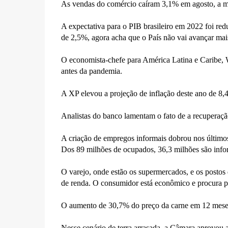
As vendas do comércio caíram 3,1% em agosto, a ma
A expectativa para o PIB brasileiro em 2022 foi re
de 2,5%, agora acha que o País não vai avançar ma
O economista-chefe para América Latina e Caribe,
antes da pandemia.
A XP elevou a projeção de inflação deste ano de 8,
Analistas do banco lamentam o fato de a recuperaçã
A criação de empregos informais dobrou nos últimos
Dos 89 milhões de ocupados, 36,3 milhões são info
O varejo, onde estão os supermercados, e os postos 
de renda. O consumidor está econômico e procura p
O aumento de 30,7% do preço da carne em 12 meses
Nesse cenário de terra arrasada, a Câmara aprovou 