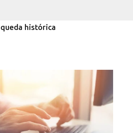
Pular para o conteúdo principal
queda histórica
Encurtando caminho
RRA NEGRA
VIVA! SERRA NEGRA