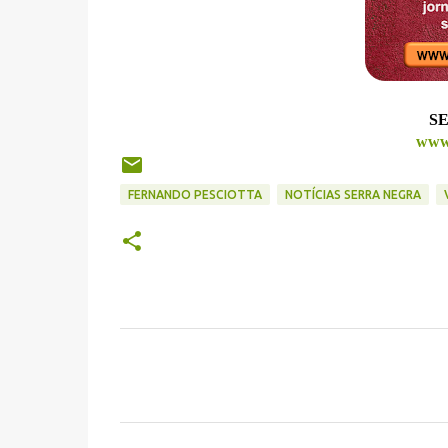
SE
www.
FERNANDO PESCIOTTA
NOTÍCIAS SERRA NEGRA
C
o
m
e