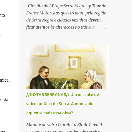
Circuito do L'Etape Serra Negra by Tour de
France Motoristas que circulam pela região
nto
de Serra Negra e cidades vizinhas devem
ficar atentos às alterações no trânsito
durante a manhã e início da tarde de
o
domingo, 28 de junho, em razão da
realização do L'Étape Serra Negra by Tour
de France presented by Nubank.
Considerado o principal circuito de ciclismo
amador da América Latina, o evento reunirá
atletas de diferentes regiões do país e terá
mica.
percursos passando pelos municípios de
Serra Negra, Amparo, Monte Alegre do Sul,
//NOTAS SERRANAS// Um mirante de
Lindoia e Socorro. Para garantir a segurança
perda
vidro no Alto da Serra. A montanha
dos participantes e do público, diversos
trechos de rodovias e estradas da região
aguenta mais essa obra?
serão interditados temporariamente ao
Mirante de vidro O prefeito Elmir Chedid
longo da prova. A largada será na Rua
assinou esta semana a ordem de serviço
uma