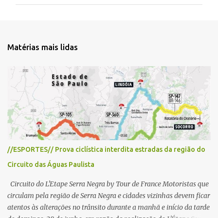
m
e
n
t
Matérias mais lidas
á
r
i
o
s
//ESPORTES// Prova ciclística interdita estradas da região do
Circuito das Águas Paulista
Circuito do L'Etape Serra Negra by Tour de France Motoristas que
circulam pela região de Serra Negra e cidades vizinhas devem ficar
atentos às alterações no trânsito durante a manhã e início da tarde