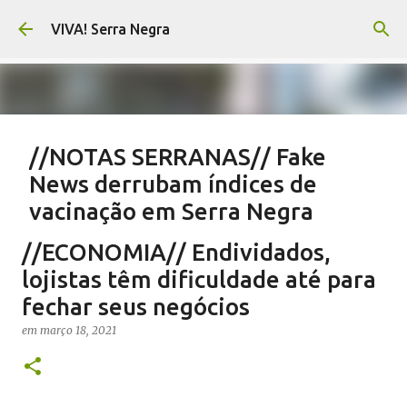
Pular para o conteúdo principal
VIVA! Serra Negra
//NOTAS SERRANAS// Fake
News derrubam índices de
vacinação em Serra Negra
em
agosto 07, 2026
CARLOS MOTTA
NOTAS SERRANAS
//ECONOMIA// Endividados,
SALETE SILVA
SAÚDE SERRA NEGRA
VACINAÇÃO SERRA NEGRA
lojistas têm dificuldade até para
VIVA! SERRA NEGRA NO AR
fechar seus negócios
0
em
março 18, 2021