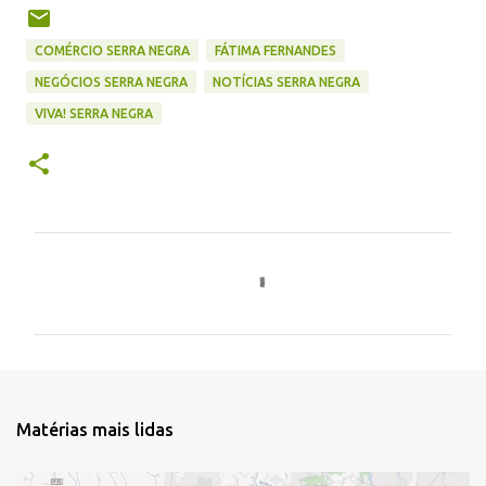
COMÉRCIO SERRA NEGRA
FÁTIMA FERNANDES
NEGÓCIOS SERRA NEGRA
NOTÍCIAS SERRA NEGRA
VIVA! SERRA NEGRA
C
o
m
e
n
t
Matérias mais lidas
á
r