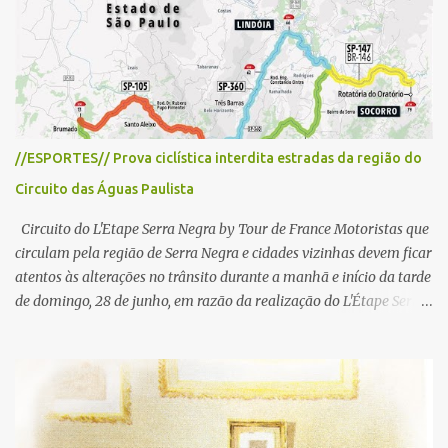
i
o
s
//ESPORTES// Prova ciclística interdita estradas da região do
Circuito das Águas Paulista
Circuito do L'Etape Serra Negra by Tour de France Motoristas que
circulam pela região de Serra Negra e cidades vizinhas devem ficar
atentos às alterações no trânsito durante a manhã e início da tarde
de domingo, 28 de junho, em razão da realização do L'Étape Serra
Negra by Tour de France presented by Nubank. Considerado o
principal circuito de ciclismo amador da América Latina, o evento
reunirá atletas de diferentes regiões do país e terá percursos
passando pelos municípios de Serra Negra, Amparo, Monte Alegre
do Sul, Lindoia e Socorro. Para garantir a segurança dos
participantes e do público, diversos trechos de rodovias e estradas