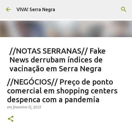
Pular para o conteúdo principal
VIVA! Serra Negra
//NOTAS SERRANAS// Fake
News derrubam índices de
vacinação em Serra Negra
em
agosto 07, 2026
CARLOS MOTTA
NOTAS SERRANAS
//NEGÓCIOS// Preço de ponto
SALETE SILVA
SAÚDE SERRA NEGRA
VACINAÇÃO SERRA NEGRA
comercial em shopping centers
VIVA! SERRA NEGRA NO AR
despenca com a pandemia
0
em
fevereiro 11, 2021