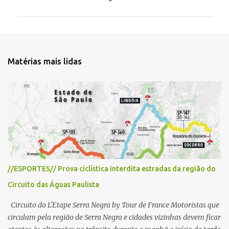
m
e
n
t
Matérias mais lidas
á
r
i
o
s
//ESPORTES// Prova ciclística interdita estradas da região do
Circuito das Águas Paulista
Circuito do L'Etape Serra Negra by Tour de France Motoristas que
circulam pela região de Serra Negra e cidades vizinhas devem ficar