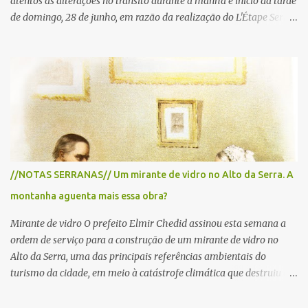
atentos às alterações no trânsito durante a manhã e início da tarde
de domingo, 28 de junho, em razão da realização do L'Étape Serra
Negra by Tour de France presented by Nubank. Considerado o
principal circuito de ciclismo amador da América Latina, o evento
reunirá atletas de diferentes regiões do país e terá percursos
passando pelos municípios de Serra Negra, Amparo, Monte Alegre
do Sul, Lindoia e Socorro. Para garantir a segurança dos
participantes e do público, diversos trechos de rodovias e estradas
da região serão interditados temporariamente ao longo da prova.
A largada será na Rua Coronel Pedro Penteado, em Serra Negra,
para cerca de 2.000 ciclistas, às 6h30. De acordo com o
//NOTAS SERRANAS// Um mirante de vidro no Alto da Serra. A
cronograma da organização e de todas as prefeituras envolvidas,
montanha aguenta mais essa obra?
as interdições ocorrerão de forma programada e os trechos serão
reabertos gradativamente depois da pass...
Mirante de vidro O prefeito Elmir Chedid assinou esta semana a
ordem de serviço para a construção de um mirante de vidro no
Alto da Serra, uma das principais referências ambientais do
turismo da cidade, em meio à catástrofe climática que destruiu o
Estado do Rio Grande do Sul. A tragédia suscitou novamente o
debate sobre as mudanças climáticas e o impacto do colapso