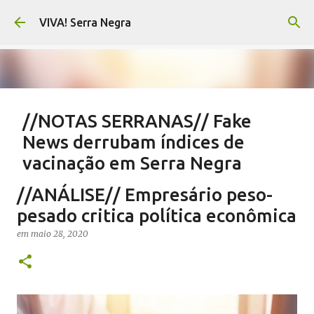
Pular para o conteúdo principal
VIVA! Serra Negra
//NOTAS SERRANAS// Fake
News derrubam índices de
vacinação em Serra Negra
em
agosto 07, 2026
CARLOS MOTTA
NOTAS SERRANAS
//ANÁLISE// Empresário peso-
SALETE SILVA
SAÚDE SERRA NEGRA
VACINAÇÃO SERRA NEGRA
pesado critica política econômica
VIVA! SERRA NEGRA NO AR
em
maio 28, 2020
0