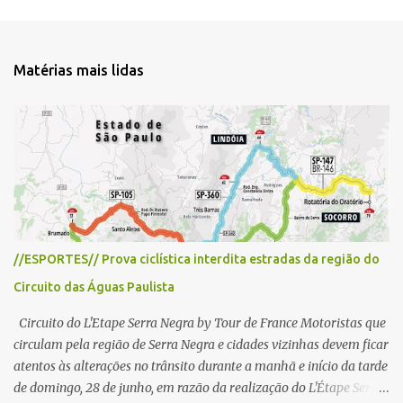
c
o
m
e
Matérias mais lidas
n
t
á
r
i
o
//ESPORTES// Prova ciclística interdita estradas da região do
Circuito das Águas Paulista
Circuito do L'Etape Serra Negra by Tour de France Motoristas que
circulam pela região de Serra Negra e cidades vizinhas devem ficar
atentos às alterações no trânsito durante a manhã e início da tarde
de domingo, 28 de junho, em razão da realização do L'Étape Serra