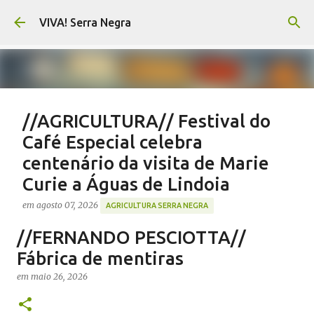
Pular para o conteúdo principal
VIVA! Serra Negra
//AGRICULTURA// Festival do
Café Especial celebra
centenário da visita de Marie
Curie a Águas de Lindoia
em
agosto 07, 2026
AGRICULTURA SERRA NEGRA
CAFÉ SERRA NEGRA
CAFEICULTURA SERRA NEGRA
//FERNANDO PESCIOTTA//
FESTIVAL CAFÉ ÁGUAS DE LINDOIA
NOTÍCIAS SERRA NEGRA
Fábrica de mentiras
VIVA! SERRA NEGRA
em
maio 26, 2026
0