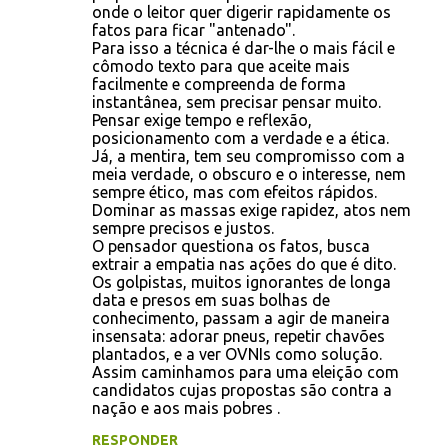
e
onde o leitor quer digerir rapidamente os
fatos para ficar "antenado".
n
Para isso a técnica é dar-lhe o mais fácil e
t
cômodo texto para que aceite mais
facilmente e compreenda de forma
á
instantânea, sem precisar pensar muito.
r
Pensar exige tempo e reflexão,
posicionamento com a verdade e a ética.
i
Já, a mentira, tem seu compromisso com a
o
meia verdade, o obscuro e o interesse, nem
sempre ético, mas com efeitos rápidos.
s
Dominar as massas exige rapidez, atos nem
sempre precisos e justos.
O pensador questiona os fatos, busca
extrair a empatia nas ações do que é dito.
Os golpistas, muitos ignorantes de longa
data e presos em suas bolhas de
conhecimento, passam a agir de maneira
insensata: adorar pneus, repetir chavões
plantados, e a ver OVNIs como solução.
Assim caminhamos para uma eleição com
candidatos cujas propostas são contra a
nação e aos mais pobres .
RESPONDER