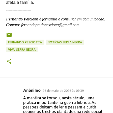
afeta a família.
--------------------
Fernando Pesciotta
é jornalista e consultor em comunicação.
Contato: fernandopaulopesciotta@gmail.com
FERNANDO PESCIOTTA
NOTÍCIAS SERRA NEGRA
VIVA! SERRA NEGRA
Anônimo
26 de maio de 2026 às 09:39
C
A mentira se tornou, neste século, uma
o
prática importante na guerra híbrida. As
pessoas deixam de ler e passam a curtir
m
pequenos trechos plantados na rede social