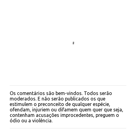
Os comentários são bem-vindos. Todos serão
P
moderados. E não serão publicados os que
o
estimulem o preconceito de qualquer espécie,
s
ofendam, injuriem ou difamem quem quer que seja,
t
contenham acusações improcedentes, preguem o
a
ódio ou a violência.
r
u
m