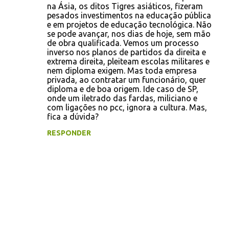
na Ásia, os ditos Tigres asiáticos, fizeram
m
pesados investimentos na educação pública
e
e em projetos de educação tecnológica. Não
se pode avançar, nos dias de hoje, sem mão
n
de obra qualificada. Vemos um processo
t
inverso nos planos de partidos da direita e
extrema direita, pleiteam escolas militares e
á
nem diploma exigem. Mas toda empresa
r
privada, ao contratar um funcionário, quer
diploma e de boa origem. Ide caso de SP,
i
onde um iletrado das fardas, miliciano e
o
com ligações no pcc, ignora a cultura. Mas,
fica a dúvida?
s
RESPONDER