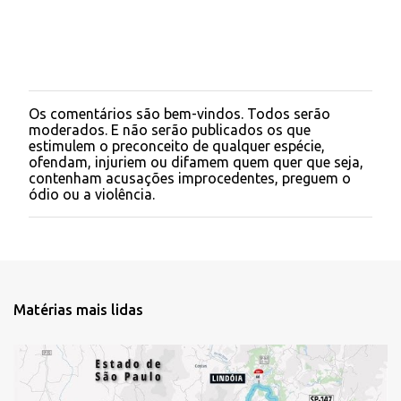
Os comentários são bem-vindos. Todos serão
P
moderados. E não serão publicados os que
o
estimulem o preconceito de qualquer espécie,
s
ofendam, injuriem ou difamem quem quer que seja,
t
contenham acusações improcedentes, preguem o
a
ódio ou a violência.
r
u
m
c
o
m
e
Matérias mais lidas
n
t
á
r
i
o