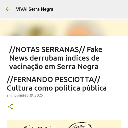
Pular para o conteúdo principal
VIVA! Serra Negra
//NOTAS SERRANAS// Fake
News derrubam índices de
vacinação em Serra Negra
em
agosto 07, 2026
CARLOS MOTTA
NOTAS SERRANAS
//FERNANDO PESCIOTTA//
SALETE SILVA
SAÚDE SERRA NEGRA
VACINAÇÃO SERRA NEGRA
Cultura como política pública
VIVA! SERRA NEGRA NO AR
em
novembro 18, 2025
0