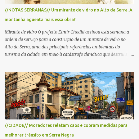
para cerca de 2.000 ciclistas, às 6h30. De acordo com o
//NOTAS SERRANAS// Um mirante de vidro no Alto da Serra. A
cronograma da organização e de todas as prefeituras envolvidas,
montanha aguenta mais essa obra?
as interdições ocorrerão de forma programada e os trechos serão
reabertos gradativamente depois da pass...
Mirante de vidro O prefeito Elmir Chedid assinou esta semana a
ordem de serviço para a construção de um mirante de vidro no
Alto da Serra, uma das principais referências ambientais do
turismo da cidade, em meio à catástrofe climática que destruiu o
Estado do Rio Grande do Sul. A tragédia suscitou novamente o
debate sobre as mudanças climáticas e o impacto do colapso
ambiental nas políticas públicas. Preservação permanente O Alto
da Serra está localizado em uma das Áreas de Preservação
Permanente no município, chamadas de APP no Código Florestal
Brasileiro, Lei nº 12.651/12. As APPS são protegidas com a função
ambiental de preservar os recursos hídricos, a paisagem, a
proteção do solo e a biodiversidade para assegurar a qualidade de
vida da população. No local já estão instaladas torres de
//CIDADE// Moradores relatam caos e cobram medidas para
transmissão de televisão e telefonia celular, contêineres de uso
melhorar trânsito em Serra Negra
comercial, sanitário público, pequenas construções e uma rampa