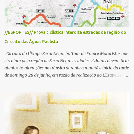
//ESPORTES// Prova ciclística interdita estradas da região do
Circuito das Águas Paulista
Circuito do L'Etape Serra Negra by Tour de France Motoristas que
circulam pela região de Serra Negra e cidades vizinhas devem ficar
atentos às alterações no trânsito durante a manhã e início da tarde
de domingo, 28 de junho, em razão da realização do L'Étape Serra
Negra by Tour de France presented by Nubank. Considerado o
principal circuito de ciclismo amador da América Latina, o evento
reunirá atletas de diferentes regiões do país e terá percursos
passando pelos municípios de Serra Negra, Amparo, Monte Alegre
do Sul, Lindoia e Socorro. Para garantir a segurança dos
participantes e do público, diversos trechos de rodovias e estradas
da região serão interditados temporariamente ao longo da prova.
A largada será na Rua Coronel Pedro Penteado, em Serra Negra,