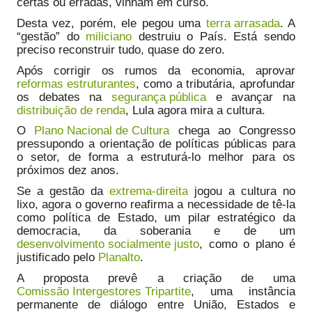
certas ou erradas, vinham em curso.
Desta vez, porém, ele pegou uma
terra arrasada
. A
“gestão” do
miliciano
destruiu o País. Está sendo
preciso reconstruir tudo, quase do zero.
Após corrigir os rumos da economia, aprovar
reformas estruturantes
, como a tributária, aprofundar
os debates na
segurança pública
e avançar na
distribuição de renda
, Lula agora mira a cultura.
O
Plano Nacional de Cultura
chega ao Congresso
pressupondo a orientação de políticas públicas para
o setor, de forma a estruturá-lo melhor para os
próximos dez anos.
Se a gestão da
extrema-direita
jogou a cultura no
lixo, agora o governo reafirma a necessidade de tê-la
como política de Estado, um pilar estratégico da
democracia, da soberania e de um
desenvolvimento socialmente justo
, como o plano é
justificado pelo
Planalto
.
A proposta prevê a criação de uma
Comissão Intergestores Tripartite
, uma instância
permanente de diálogo entre União, Estados e